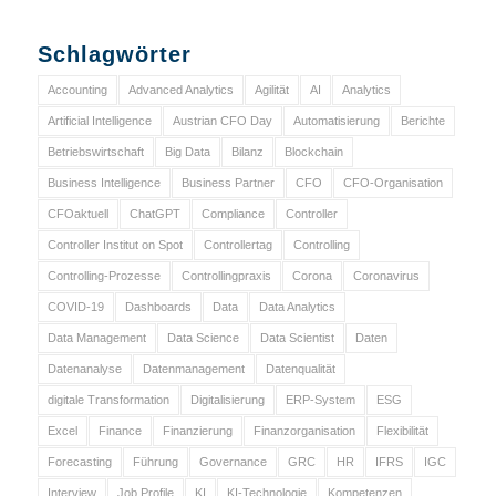
Schlagwörter
Accounting
Advanced Analytics
Agilität
AI
Analytics
Artificial Intelligence
Austrian CFO Day
Automatisierung
Berichte
Betriebswirtschaft
Big Data
Bilanz
Blockchain
Business Intelligence
Business Partner
CFO
CFO-Organisation
CFOaktuell
ChatGPT
Compliance
Controller
Controller Institut on Spot
Controllertag
Controlling
Controlling-Prozesse
Controllingpraxis
Corona
Coronavirus
COVID-19
Dashboards
Data
Data Analytics
Data Management
Data Science
Data Scientist
Daten
Datenanalyse
Datenmanagement
Datenqualität
digitale Transformation
Digitalisierung
ERP-System
ESG
Excel
Finance
Finanzierung
Finanzorganisation
Flexibilität
Forecasting
Führung
Governance
GRC
HR
IFRS
IGC
Interview
Job Profile
KI
KI-Technologie
Kompetenzen