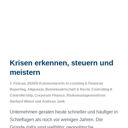
Krisen erkennen, steuern und
meistern
/
/
2. Februar 2026
0 Kommentare
in
Accounting & Financial
Reporting
,
Allgemein
,
Betriebswirtschaft & Recht
,
Controlling &
/
Controllership
,
Corporate Finance
,
Risikomanagement
von
Gerhard Wüest
und
Andreas Jank
Unternehmen geraten heute schneller und häufiger in
Schieflagen als noch vor wenigen Jahren. Die
Gründe dafür sind vielfältig: geopolitische