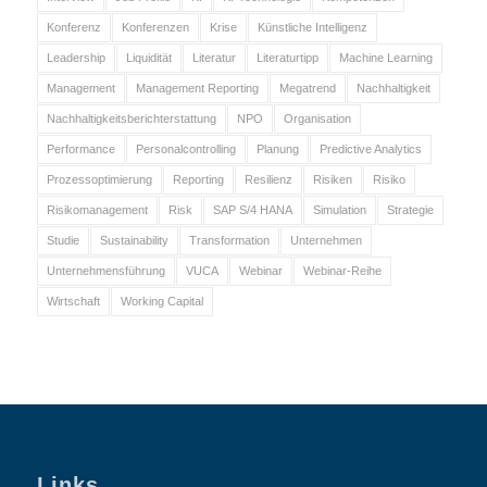
Konferenz
Konferenzen
Krise
Künstliche Intelligenz
Leadership
Liquidität
Literatur
Literaturtipp
Machine Learning
Management
Management Reporting
Megatrend
Nachhaltigkeit
Nachhaltigkeitsberichterstattung
NPO
Organisation
Performance
Personalcontrolling
Planung
Predictive Analytics
Prozessoptimierung
Reporting
Resilienz
Risiken
Risiko
Risikomanagement
Risk
SAP S/4 HANA
Simulation
Strategie
Studie
Sustainability
Transformation
Unternehmen
Unternehmensführung
VUCA
Webinar
Webinar-Reihe
Wirtschaft
Working Capital
Links