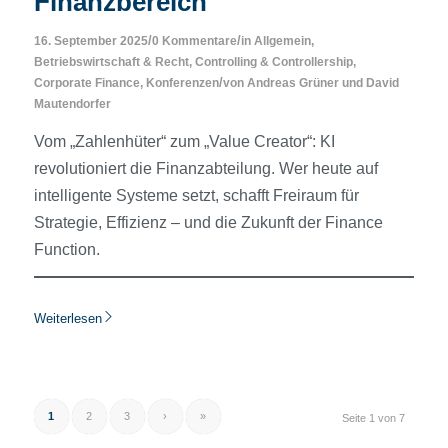
Finanzbereich
/
/
16. September 2025
0 Kommentare
in
Allgemein
,
Betriebswirtschaft & Recht
,
Controlling & Controllership
,
/
Corporate Finance
,
Konferenzen
von
Andreas Grüner
und
David
Mautendorfer
Vom „Zahlenhüter“ zum „Value Creator“: KI
revolutioniert die Finanzabteilung. Wer heute auf
intelligente Systeme setzt, schafft Freiraum für
Strategie, Effizienz – und die Zukunft der Finance
Function.
Weiterlesen
1
2
3
›
»
Seite 1 von 7