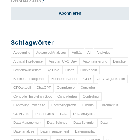
akzeptiere diesen.
*
Schlagwörter
Accounting
Advanced Analytics
Agilität
AI
Analytics
Artificial Intelligence
Austrian CFO Day
Automatisierung
Berichte
Betriebswirtschaft
Big Data
Bilanz
Blockchain
Business Intelligence
Business Partner
CFO
CFO-Organisation
CFOaktuell
ChatGPT
Compliance
Controller
Controller Institut on Spot
Controllertag
Controlling
Controlling-Prozesse
Controllingpraxis
Corona
Coronavirus
COVID-19
Dashboards
Data
Data Analytics
Data Management
Data Science
Data Scientist
Daten
Datenanalyse
Datenmanagement
Datenqualität