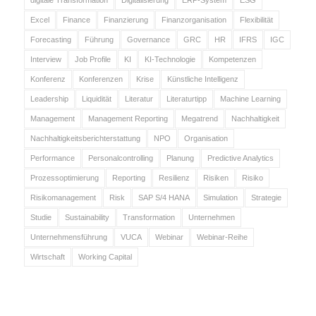
digitale Transformation
Digitalisierung
ERP-System
ESG
Excel
Finance
Finanzierung
Finanzorganisation
Flexibilität
Forecasting
Führung
Governance
GRC
HR
IFRS
IGC
Interview
Job Profile
KI
KI-Technologie
Kompetenzen
Konferenz
Konferenzen
Krise
Künstliche Intelligenz
Leadership
Liquidität
Literatur
Literaturtipp
Machine Learning
Management
Management Reporting
Megatrend
Nachhaltigkeit
Nachhaltigkeitsberichterstattung
NPO
Organisation
Performance
Personalcontrolling
Planung
Predictive Analytics
Prozessoptimierung
Reporting
Resilienz
Risiken
Risiko
Risikomanagement
Risk
SAP S/4 HANA
Simulation
Strategie
Studie
Sustainability
Transformation
Unternehmen
Unternehmensführung
VUCA
Webinar
Webinar-Reihe
Wirtschaft
Working Capital