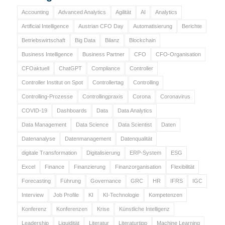
Accounting
Advanced Analytics
Agilität
AI
Analytics
Artificial Intelligence
Austrian CFO Day
Automatisierung
Berichte
Betriebswirtschaft
Big Data
Bilanz
Blockchain
Business Intelligence
Business Partner
CFO
CFO-Organisation
CFOaktuell
ChatGPT
Compliance
Controller
Controller Institut on Spot
Controllertag
Controlling
Controlling-Prozesse
Controllingpraxis
Corona
Coronavirus
COVID-19
Dashboards
Data
Data Analytics
Data Management
Data Science
Data Scientist
Daten
Datenanalyse
Datenmanagement
Datenqualität
digitale Transformation
Digitalisierung
ERP-System
ESG
Excel
Finance
Finanzierung
Finanzorganisation
Flexibilität
Forecasting
Führung
Governance
GRC
HR
IFRS
IGC
Interview
Job Profile
KI
KI-Technologie
Kompetenzen
Konferenz
Konferenzen
Krise
Künstliche Intelligenz
Leadership
Liquidität
Literatur
Literaturtipp
Machine Learning