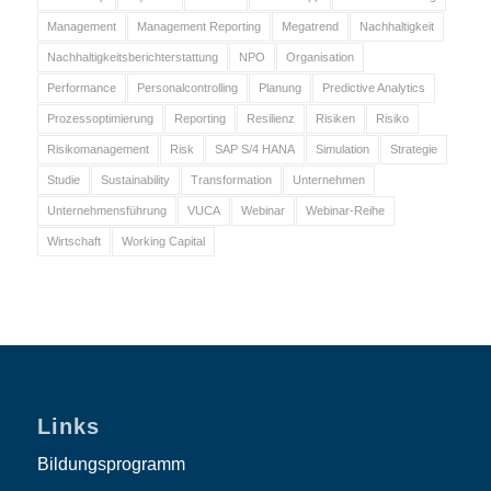
Management
Management Reporting
Megatrend
Nachhaltigkeit
Nachhaltigkeitsberichterstattung
NPO
Organisation
Performance
Personalcontrolling
Planung
Predictive Analytics
Prozessoptimierung
Reporting
Resilienz
Risiken
Risiko
Risikomanagement
Risk
SAP S/4 HANA
Simulation
Strategie
Studie
Sustainability
Transformation
Unternehmen
Unternehmensführung
VUCA
Webinar
Webinar-Reihe
Wirtschaft
Working Capital
Links
Bildungsprogramm