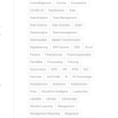
Controllingpraxis
Corona
Coronavirus
COVID-19
Dashboards
Data
Data Analytics
Data Management
Data Science
Data Scientist
Daten
r
Datenanalyse
Datenmanagement
r
Datenqualität
digitale Transformation
Digitalisierung
ERP-System
ESG
Excel
Finance
Finanzierung
Finanzorganisation
Flexibilität
Forecasting
Führung
Governance
GRC
HR
IFRS
IGC
Interview
Job Profile
KI
KI-Technologie
Kompetenzen
Konferenz
Konferenzen
e
Krise
Künstliche Intelligenz
Leadership
Liquidität
Literatur
Literaturtipp
Machine Learning
Management
Management Reporting
Megatrend