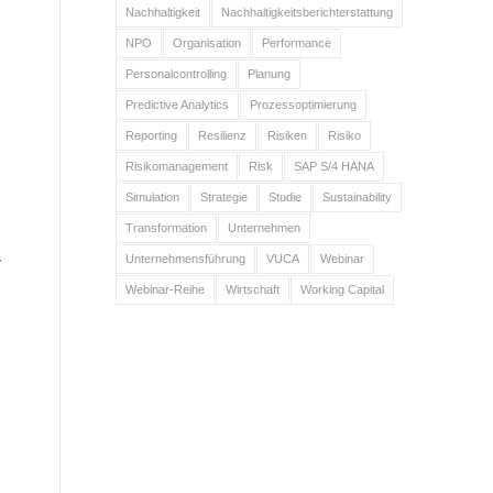
Nachhaltigkeit
Nachhaltigkeitsberichterstattung
NPO
Organisation
Performance
Personalcontrolling
Planung
Predictive Analytics
Prozessoptimierung
Reporting
Resilienz
Risiken
Risiko
Risikomanagement
Risk
SAP S/4 HANA
Simulation
Strategie
Studie
Sustainability
Transformation
Unternehmen
Unternehmensführung
VUCA
Webinar
r
Webinar-Reihe
Wirtschaft
Working Capital