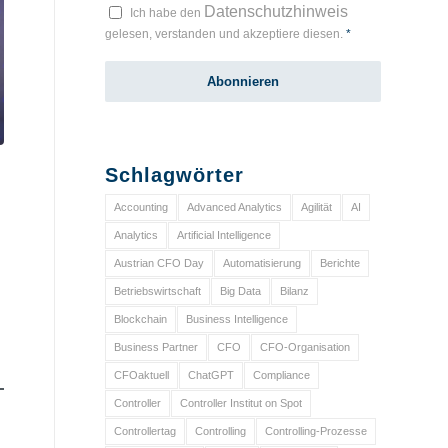
Datenschutzhinweis
Ich habe den
gelesen, verstanden und akzeptiere diesen.
*
Schlagwörter
Accounting
Advanced Analytics
Agilität
AI
Analytics
Artificial Intelligence
Austrian CFO Day
Automatisierung
Berichte
Betriebswirtschaft
Big Data
Bilanz
Blockchain
Business Intelligence
Business Partner
CFO
CFO-Organisation
CFOaktuell
ChatGPT
Compliance
Controller
Controller Institut on Spot
Controllertag
Controlling
Controlling-Prozesse