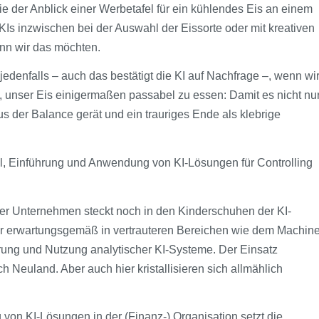
ie der Anblick einer Werbetafel für ein kühlendes Eis an einem
Is inzwischen bei der Auswahl der Eissorte oder mit kreativen
nn wir das möchten.
jedenfalls – auch das bestätigt die KI auf Nachfrage –, wenn wi
 unser Eis einigermaßen passabel zu essen: Damit es nicht nu
us der Balance gerät und ein trauriges Ende als klebrige
l, Einführung und Anwendung von KI-Lösungen für Controlling
her Unternehmen steckt noch in den Kinderschuhen der KI-
ir erwartungsgemäß in vertrauteren Bereichen wie dem Machin
ierung und Nutzung analytischer KI-Systeme. Der Einsatz
h Neuland. Aber auch hier kristallisieren sich allmählich
on KI-Lösungen in der (Finanz-) Organisation setzt die