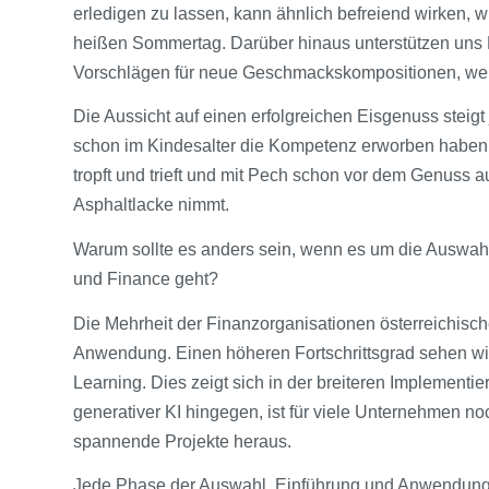
erledigen zu lassen, kann ähnlich befreiend wirken, w
heißen Sommertag. Darüber hinaus unterstützen uns K
Vorschlägen für neue Geschmackskompositionen, we
Die Aussicht auf einen erfolgreichen Eisgenuss steigt 
schon im Kindesalter die Kompetenz erworben haben,
tropft und trieft und mit Pech schon vor dem Genuss a
Asphaltlacke nimmt.
Warum sollte es anders sein, wenn es um die Auswah
und Finance geht?
Die Mehrheit der Finanzorganisationen österreichisc
Anwendung. Einen höheren Fortschrittsgrad sehen w
Learning. Dies zeigt sich in der breiteren Implement
generativer KI hingegen, ist für viele Unternehmen noc
spannende Projekte heraus.
Jede Phase der Auswahl, Einführung und Anwendung v