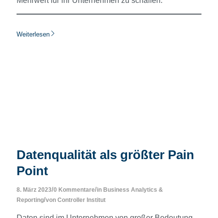
Mehrwert für ihr Unternehmen zu schaffen.
Weiterlesen
Datenqualität als größter Pain
Point
/
/
8. März 2023
0 Kommentare
in
Business Analytics &
/
Reporting
von
Controller Institut
Daten sind im Unternehmen von großer Bedeutung,