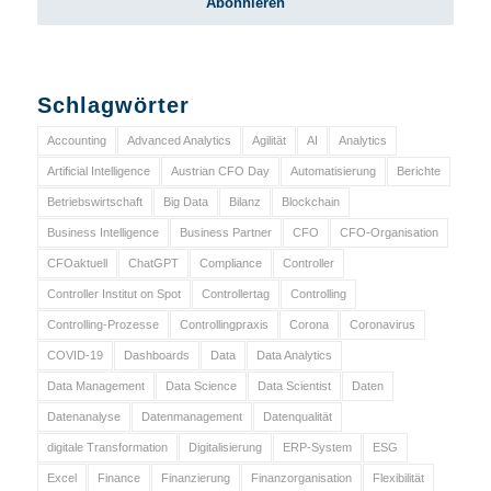
Schlagwörter
Accounting
Advanced Analytics
Agilität
AI
Analytics
Artificial Intelligence
Austrian CFO Day
Automatisierung
Berichte
Betriebswirtschaft
Big Data
Bilanz
Blockchain
Business Intelligence
Business Partner
CFO
CFO-Organisation
CFOaktuell
ChatGPT
Compliance
Controller
Controller Institut on Spot
Controllertag
Controlling
Controlling-Prozesse
Controllingpraxis
Corona
Coronavirus
COVID-19
Dashboards
Data
Data Analytics
Data Management
Data Science
Data Scientist
Daten
Datenanalyse
Datenmanagement
Datenqualität
digitale Transformation
Digitalisierung
ERP-System
ESG
Excel
Finance
Finanzierung
Finanzorganisation
Flexibilität