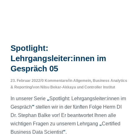
Spotlight:
Lehrgangsleiter:innen im
Gespräch 05
/
/
23. Februar 2022
0 Kommentare
in
Allgemein
,
Business Analytics
/
& Reporting
von
Nilsu Bekar-Akkaya
und
Controller Institut
In unserer Serie
„
Spotlight: Lehrgangsleiter:innen im
Gespräch
“
stellen wir in der fünften Folge Herrn DI
Dr. Stephan Balke vor! Er beantwortet Ihnen alle
wichtigen Fragen zu unserem Lehrgang
„
Certified
Business Data Scientist
“
.