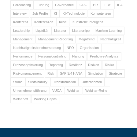
Forecasting
Führung
Governance
GRC
HR
IFRS
IGC
Interview
Job Profile
KI
KI-Technologie
Kompetenzen
Konferenz
Konferenzen
Krise
Künstliche Intelligenz
Leadership
Liquidität
Literatur
Literaturtipp
Machine Learning
Management
Management Reporting
Megatrend
Nachhaltigkeit
Nachhaltigkeitsberichterstattung
NPO
Organisation
Performance
Personalcontrolling
Planung
Predictive Analytics
Prozessoptimierung
Reporting
Resilienz
Risiken
Risiko
Risikomanagement
Risk
SAP S/4 HANA
Simulation
Strategie
Studie
Sustainability
Transformation
Unternehmen
Unternehmensführung
VUCA
Webinar
Webinar-Reihe
Wirtschaft
Working Capital