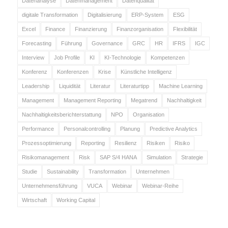
Datenanalyse
Datenmanagement
Datenqualität
digitale Transformation
Digitalisierung
ERP-System
ESG
Excel
Finance
Finanzierung
Finanzorganisation
Flexibilität
Forecasting
Führung
Governance
GRC
HR
IFRS
IGC
Interview
Job Profile
KI
KI-Technologie
Kompetenzen
Konferenz
Konferenzen
Krise
Künstliche Intelligenz
Leadership
Liquidität
Literatur
Literaturtipp
Machine Learning
Management
Management Reporting
Megatrend
Nachhaltigkeit
Nachhaltigkeitsberichterstattung
NPO
Organisation
Performance
Personalcontrolling
Planung
Predictive Analytics
Prozessoptimierung
Reporting
Resilienz
Risiken
Risiko
Risikomanagement
Risk
SAP S/4 HANA
Simulation
Strategie
Studie
Sustainability
Transformation
Unternehmen
Unternehmensführung
VUCA
Webinar
Webinar-Reihe
Wirtschaft
Working Capital