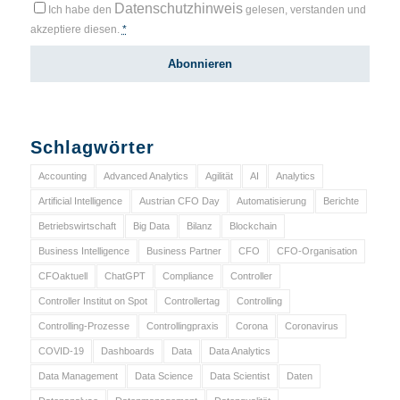
Datenschutzhinweis
Ich habe den
gelesen, verstanden und
akzeptiere diesen.
*
Schlagwörter
Accounting
Advanced Analytics
Agilität
AI
Analytics
Artificial Intelligence
Austrian CFO Day
Automatisierung
Berichte
Betriebswirtschaft
Big Data
Bilanz
Blockchain
Business Intelligence
Business Partner
CFO
CFO-Organisation
CFOaktuell
ChatGPT
Compliance
Controller
Controller Institut on Spot
Controllertag
Controlling
Controlling-Prozesse
Controllingpraxis
Corona
Coronavirus
COVID-19
Dashboards
Data
Data Analytics
Data Management
Data Science
Data Scientist
Daten