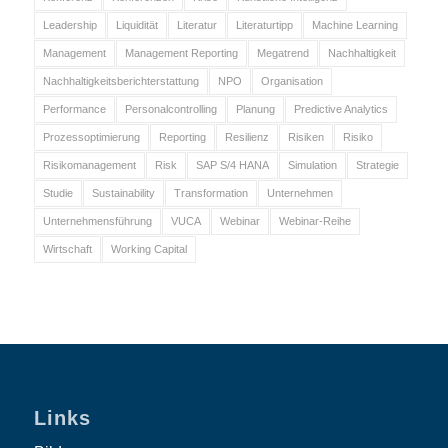
Leadership
Liquidität
Literatur
Literaturtipp
Machine Learning
Management
Management Reporting
Megatrend
Nachhaltigkeit
Nachhaltigkeitsberichterstattung
NPO
Organisation
Performance
Personalcontrolling
Planung
Predictive Analytics
Prozessoptimierung
Reporting
Resilienz
Risiken
Risiko
Risikomanagement
Risk
SAP S/4 HANA
Simulation
Strategie
Studie
Sustainability
Transformation
Unternehmen
Unternehmensführung
VUCA
Webinar
Webinar-Reihe
Wirtschaft
Working Capital
Links