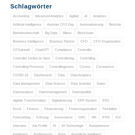
Schlagwörter
Accounting
Advanced Analytics
Agilität
AI
Analytics
Artificial Intelligence
Austrian CFO Day
Automatisierung
Berichte
Betriebswirtschaft
Big Data
Bilanz
Blockchain
Business Intelligence
Business Partner
CFO
CFO-Organisation
CFOaktuell
ChatGPT
Compliance
Controller
Controller Institut on Spot
Controllertag
Controlling
Controlling-Prozesse
Controllingpraxis
Corona
Coronavirus
COVID-19
Dashboards
Data
Data Analytics
Data Management
Data Science
Data Scientist
Daten
Datenanalyse
Datenmanagement
Datenqualität
digitale Transformation
Digitalisierung
ERP-System
ESG
Excel
Finance
Finanzierung
Finanzorganisation
Flexibilität
Forecasting
Führung
Governance
GRC
HR
IFRS
IGC
Interview
Job Profile
KI
KI-Technologie
Kompetenzen
Konferenz
Konferenzen
Krise
Künstliche Intelligenz