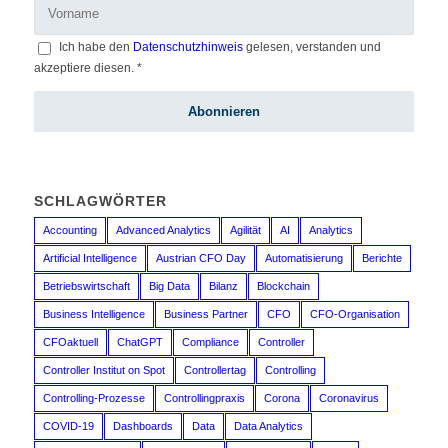
Ich habe den
Datenschutzhinweis
gelesen, verstanden und
akzeptiere diesen.
*
SCHLAGWÖRTER
Accounting
Advanced Analytics
Agilität
AI
Analytics
Artificial Intelligence
Austrian CFO Day
Automatisierung
Berichte
Betriebswirtschaft
Big Data
Bilanz
Blockchain
Business Intelligence
Business Partner
CFO
CFO-Organisation
CFOaktuell
ChatGPT
Compliance
Controller
Controller Institut on Spot
Controllertag
Controlling
Controlling-Prozesse
Controllingpraxis
Corona
Coronavirus
COVID-19
Dashboards
Data
Data Analytics