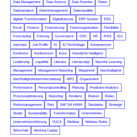
Data Management
Data Science
Data Scientist
Daten
Datenanalyse
Datenmanagement
Datenqualität
digitale Transformation
Digitalisierung
ERP-System
ESG
Excel
Finance
Finanzierung
Finanzorganisation
Flexibilität
Forecasting
Führung
Governance
GRC
HR
IFRS
IGC
Interview
Job Profile
KI
KI-Technologie
Kompetenzen
Konferenz
Konferenzen
Krise
Künstliche Intelligenz
Leadership
Liquidität
Literatur
Literaturtipp
Machine Learning
Management
Management Reporting
Megatrend
Nachhaltigkeit
Nachhaltigkeitsberichterstattung
NPO
Organisation
Performance
Personalcontrolling
Planung
Predictive Analytics
Prozessoptimierung
Reporting
Resilienz
Risiken
Risiko
Risikomanagement
Risk
SAP S/4 HANA
Simulation
Strategie
Studie
Sustainability
Transformation
Unternehmen
Unternehmensführung
VUCA
Webinar
Webinar-Reihe
Wirtschaft
Working Capital