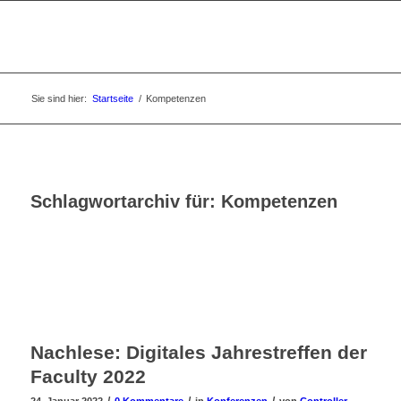
Sie sind hier:
Startseite
/
Kompetenzen
Schlagwortarchiv für:
Kompetenzen
Nachlese: Digitales Jahrestreffen der
Faculty 2022
/
/
/
24. Januar 2022
0 Kommentare
in
Konferenzen
von
Controller