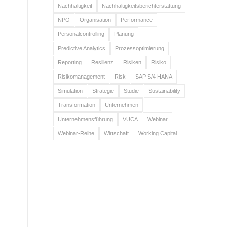
Nachhaltigkeit
Nachhaltigkeitsberichterstattung
NPO
Organisation
Performance
Personalcontrolling
Planung
Predictive Analytics
Prozessoptimierung
Reporting
Resilienz
Risiken
Risiko
Risikomanagement
Risk
SAP S/4 HANA
Simulation
Strategie
Studie
Sustainability
Transformation
Unternehmen
Unternehmensführung
VUCA
Webinar
Webinar-Reihe
Wirtschaft
Working Capital