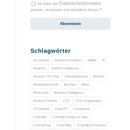
Datenschutzhinweis
Ich habe den
gelesen, verstanden und akzeptiere diesen.
*
Schlagwörter
Accounting
Advanced Analytics
Agilität
AI
Analytics
Artificial Intelligence
Austrian CFO Day
Automatisierung
Berichte
Betriebswirtschaft
Big Data
Bilanz
Blockchain
Business Intelligence
Business Partner
CFO
CFO-Organisation
CFOaktuell
ChatGPT
Compliance
Controller
Controller Institut on Spot
Controllertag
Controlling
Controlling-Prozesse