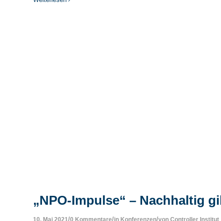
„NPO-Impulse“ – Nachhaltig gib
/
/
/
10. Mai 2021
0 Kommentare
in
Konferenzen
von
Controller Institut