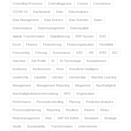
Controlling-Prozesse
Controllingpraxis
Corona
Coronavirus
COVID-19
Dashboards
Data
Data Analytics
Data Management
Data Science
Data Scientist
Daten
Datenanalyse
Datenmanagement
Datenqualität
digitale Transformation
Digitalisierung
ERP-System
ESG
Excel
Finance
Finanzierung
Finanzorganisation
Flexibilität
Forecasting
Führung
Governance
GRC
HR
IFRS
IGC
Interview
Job Profile
KI
KI-Technologie
Kompetenzen
Konferenz
Konferenzen
Krise
Künstliche Intelligenz
Leadership
Liquidität
Literatur
Literaturtipp
Machine Learning
Management
Management Reporting
Megatrend
Nachhaltigkeit
Nachhaltigkeitsberichterstattung
NPO
Organisation
Performance
Personalcontrolling
Planung
Predictive Analytics
Prozessoptimierung
Reporting
Resilienz
Risiken
Risiko
Risikomanagement
Risk
SAP S/4 HANA
Simulation
Strategie
Studie
Sustainability
Transformation
Unternehmen