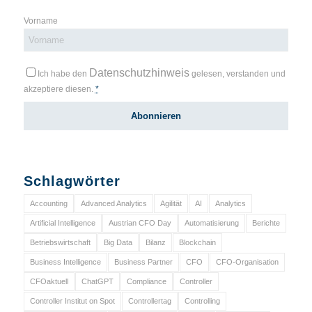
Vorname
Datenschutzhinweis
Ich habe den
gelesen, verstanden und
akzeptiere diesen.
*
Schlagwörter
Accounting
Advanced Analytics
Agilität
AI
Analytics
Artificial Intelligence
Austrian CFO Day
Automatisierung
Berichte
Betriebswirtschaft
Big Data
Bilanz
Blockchain
Business Intelligence
Business Partner
CFO
CFO-Organisation
CFOaktuell
ChatGPT
Compliance
Controller
Controller Institut on Spot
Controllertag
Controlling