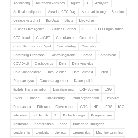
Accounting
Advanced Analytics
Agilität
AI
Analytics
Artificial Intelligence
Austrian CFO Day
Automatisierung
Berichte
Betriebswirtschaft
Big Data
Bilanz
Blockchain
Business Intelligence
Business Partner
CFO
CFO-Organisation
CFOaktuell
ChatGPT
Compliance
Controller
Controller Institut on Spot
Controllertag
Controlling
Controlling-Prozesse
Controllingpraxis
Corona
Coronavirus
COVID-19
Dashboards
Data
Data Analytics
Data Management
Data Science
Data Scientist
Daten
Datenanalyse
Datenmanagement
Datenqualität
digitale Transformation
Digitalisierung
ERP-System
ESG
Excel
Finance
Finanzierung
Finanzorganisation
Flexibilität
Forecasting
Führung
Governance
GRC
HR
IFRS
IGC
Interview
Job Profile
KI
KI-Technologie
Kompetenzen
Konferenz
Konferenzen
Krise
Künstliche Intelligenz
Leadership
Liquidität
Literatur
Literaturtipp
Machine Learning