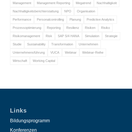
Management
Management Reporting
Megatrend
Nachhaltigkeit
Nachhaltigkeitsberichterstattung
NPO
Organisation
Performance
Personalcontrolling
Planung
Predictive Analytics
Prozessoptimierung
Reporting
Resilienz
Risiken
Risiko
Risikomanagement
Risk
SAP S/4 HANA
Simulation
Strategie
Studie
Sustainability
Transformation
Unternehmen
Unternehmensführung
VUCA
Webinar
Webinar-Reihe
Wirtschaft
Working Capital
Links
Bildungsprogramm
Konferenzen