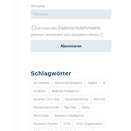
Vorname
Datenschutzhinweis
Ich habe den
gelesen, verstanden und akzeptiere diesen.
*
Schlagwörter
Accounting
Advanced Analytics
Agilität
AI
Analytics
Artificial Intelligence
Austrian CFO Day
Automatisierung
Berichte
Betriebswirtschaft
Big Data
Bilanz
Blockchain
Business Intelligence
Business Partner
CFO
CFO-Organisation