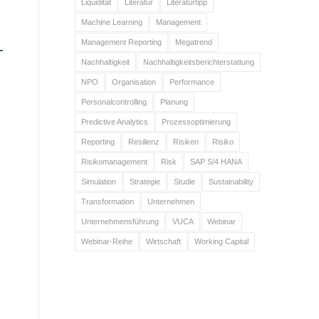
Liquidität
Literatur
Literaturtipp
Machine Learning
Management
Management Reporting
Megatrend
Nachhaltigkeit
Nachhaltigkeitsberichterstattung
NPO
Organisation
Performance
Personalcontrolling
Planung
Predictive Analytics
Prozessoptimierung
Reporting
Resilienz
Risiken
Risiko
Risikomanagement
Risk
SAP S/4 HANA
Simulation
Strategie
Studie
Sustainability
Transformation
Unternehmen
Unternehmensführung
VUCA
Webinar
Webinar-Reihe
Wirtschaft
Working Capital