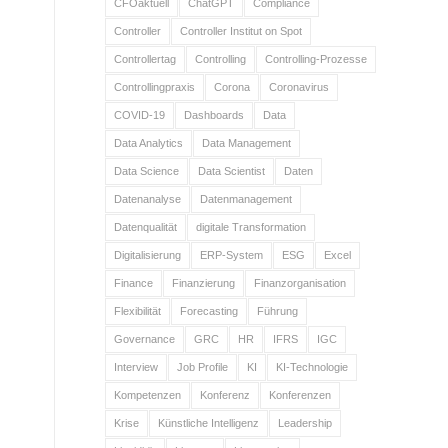
CFOaktuell
ChatGPT
Compliance
Controller
Controller Institut on Spot
Controllertag
Controlling
Controlling-Prozesse
Controllingpraxis
Corona
Coronavirus
COVID-19
Dashboards
Data
Data Analytics
Data Management
Data Science
Data Scientist
Daten
Datenanalyse
Datenmanagement
Datenqualität
digitale Transformation
Digitalisierung
ERP-System
ESG
Excel
Finance
Finanzierung
Finanzorganisation
Flexibilität
Forecasting
Führung
Governance
GRC
HR
IFRS
IGC
Interview
Job Profile
KI
KI-Technologie
Kompetenzen
Konferenz
Konferenzen
Krise
Künstliche Intelligenz
Leadership