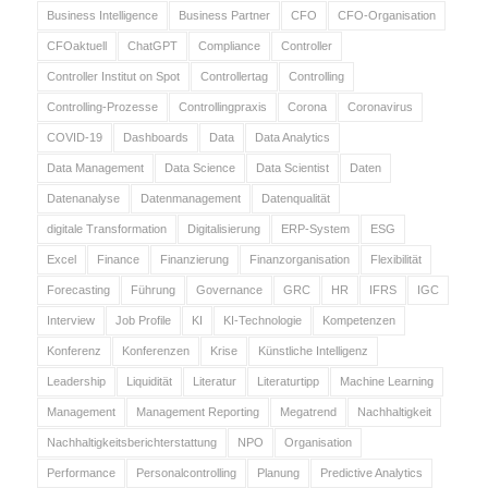
Business Intelligence
Business Partner
CFO
CFO-Organisation
CFOaktuell
ChatGPT
Compliance
Controller
Controller Institut on Spot
Controllertag
Controlling
Controlling-Prozesse
Controllingpraxis
Corona
Coronavirus
COVID-19
Dashboards
Data
Data Analytics
Data Management
Data Science
Data Scientist
Daten
Datenanalyse
Datenmanagement
Datenqualität
digitale Transformation
Digitalisierung
ERP-System
ESG
Excel
Finance
Finanzierung
Finanzorganisation
Flexibilität
Forecasting
Führung
Governance
GRC
HR
IFRS
IGC
Interview
Job Profile
KI
KI-Technologie
Kompetenzen
Konferenz
Konferenzen
Krise
Künstliche Intelligenz
Leadership
Liquidität
Literatur
Literaturtipp
Machine Learning
Management
Management Reporting
Megatrend
Nachhaltigkeit
Nachhaltigkeitsberichterstattung
NPO
Organisation
Performance
Personalcontrolling
Planung
Predictive Analytics