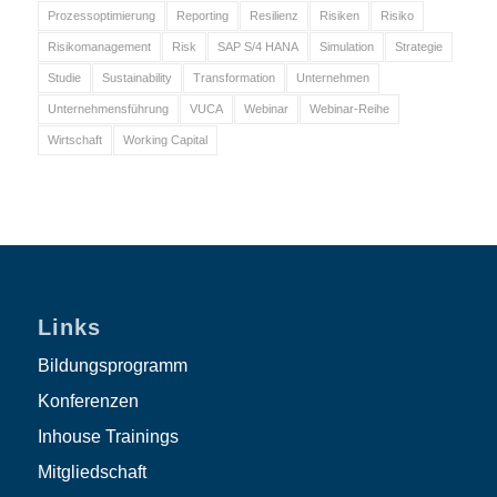
Prozessoptimierung
Reporting
Resilienz
Risiken
Risiko
Risikomanagement
Risk
SAP S/4 HANA
Simulation
Strategie
Studie
Sustainability
Transformation
Unternehmen
Unternehmensführung
VUCA
Webinar
Webinar-Reihe
Wirtschaft
Working Capital
Links
Bildungsprogramm
Konferenzen
Inhouse Trainings
Mitgliedschaft