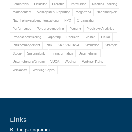
Leadership
Liquidität
Literatur
Literaturtipp
Machine Learning
Management
Management Reporting
Megatrend
Nachhaltigkeit
Nachhaltigkeitsberichterstattung
NPO
Organisation
Performance
Personalcontrolling
Planung
Predictive Analytics
Prozessoptimierung
Reporting
Resilienz
Risiken
Risiko
Risikomanagement
Risk
SAP S/4 HANA
Simulation
Strategie
Studie
Sustainability
Transformation
Unternehmen
Unternehmensführung
VUCA
Webinar
Webinar-Reihe
Wirtschaft
Working Capital
Links
Bildungsprogramm