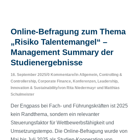
Online-Befragung zum Thema
„Risiko Talentemangel“ –
Management Summary der
Studienergebnisse
/
/
16. September 2025
0 Kommentare
in
Allgemein
,
Controlling &
Controllership
,
Corporate Finance
,
Konferenzen
,
Leadership,
/
Innovation & Sustainability
von
Rita Niedermayr
und
Matthias
Schulmeister
Der Engpass bei Fach- und Führungskräften ist 2025
kein Randthema, sondern ein relevanter
Steuerungsfaktor für Wettbewerbsfähigkeit und
Umsetzungstempo. Die Online-Befragung wurde von
Mai bis Juli 2025 als Studien-Kooperation von