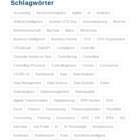
Schlagwörter
Accounting
Advanced Analytics
Agilität
AI
Analytics
Artificial Intelligence
Austrian CFO Day
Automatisierung
Berichte
Betriebswirtschaft
Big Data
Bilanz
Blockchain
Business Intelligence
Business Partner
CFO
CFO-Organisation
CFOaktuell
ChatGPT
Compliance
Controller
Controller Institut on Spot
Controllertag
Controlling
Controlling-Prozesse
Controllingpraxis
Corona
Coronavirus
COVID-19
Dashboards
Data
Data Analytics
Data Management
Data Science
Data Scientist
Daten
Datenanalyse
Datenmanagement
Datenqualität
digitale Transformation
Digitalisierung
ERP-System
ESG
Excel
Finance
Finanzierung
Finanzorganisation
Flexibilität
Forecasting
Führung
Governance
GRC
HR
IFRS
IGC
Interview
Job Profile
KI
KI-Technologie
Kompetenzen
Konferenz
Konferenzen
Krise
Künstliche Intelligenz