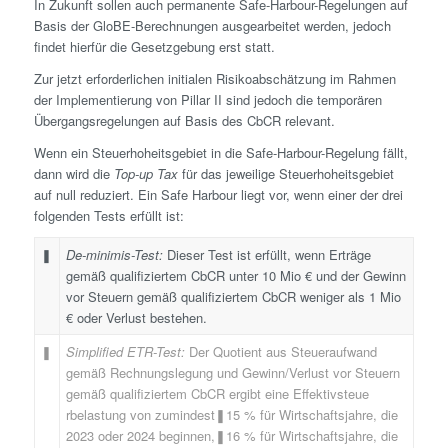
In Zukunft sollen auch permanente Safe-Harbour-Regelungen auf
Basis der GloBE-Berechnungen ausgearbeitet werden, jedoch
findet hierfür die Gesetzgebung erst statt.
Zur jetzt erforderlichen initialen Risikoabschätzung im Rahmen
der Implementierung von Pillar II sind jedoch die temporären
Übergangsregelungen auf Basis des CbCR relevant.
Wenn ein Steuerhoheitsgebiet in die Safe-Harbour-Regelung fällt,
dann wird die
Top-up Tax
für das jeweilige Steuerhoheitsgebiet
auf null reduziert. Ein Safe Harbour liegt vor, wenn einer der drei
folgenden Tests erfüllt ist:
❚
De-minimis-Test:
Dieser Test ist erfüllt, wenn Erträge
gemäß qualifiziertem CbCR unter 10 Mio € und der Gewinn
vor Steuern gemäß qualifiziertem CbCR weniger als 1 Mio
€ oder Verlust bestehen.
❚
Simplified ETR-Test:
Der Quotient aus Steueraufwand
gemäß Rechnungslegung und Gewinn/Verlust vor Steuern
gemäß qualifiziertem CbCR ergibt eine Effektivsteue
rbelastung von zumindest❚15 % für Wirtschaftsjahre, die
2023 oder 2024 beginnen,❚16 % für Wirtschaftsjahre, die