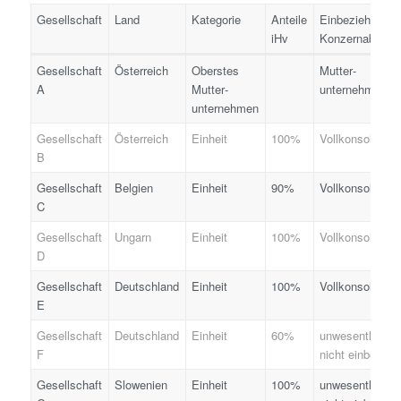
Gesellschaft
Land
Kategorie
Anteile
Einbeziehung
iHv
Konzernabschl
Gesellschaft
Österreich
Oberstes
Mutter­
A
Mutter­
unternehmen
unternehmen
Gesellschaft
Österreich
Einheit
100%
Vollkonsolidier
B
Gesellschaft
Belgien
Einheit
90%
Vollkonsolidier
C
Gesellschaft
Ungarn
Einheit
100%
Vollkonsolidier
D
Gesellschaft
Deutschland
Einheit
100%
Vollkonsolidier
E
Gesellschaft
Deutschland
Einheit
60%
unwesentlich,
F
nicht einbezog
Gesellschaft
Slowenien
Einheit
100%
unwesentlich,