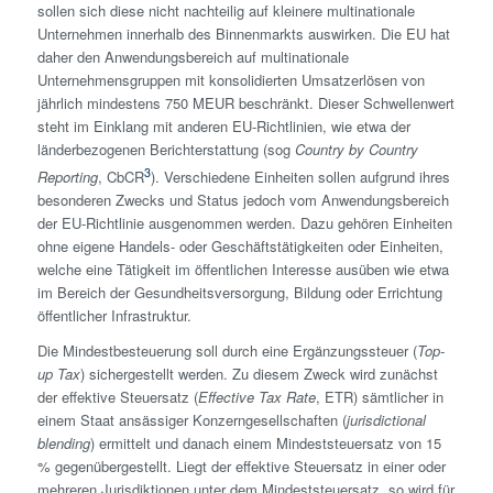
sollen sich diese nicht nachteilig auf kleinere multinationale
Unternehmen innerhalb des Binnenmarkts auswirken. Die EU hat
daher den Anwendungsbereich auf multinationale
Unternehmensgruppen mit konsolidierten Umsatzerlösen von
jährlich mindestens 750 MEUR beschränkt. Dieser Schwellen­wert
steht im Einklang mit anderen EU-Richtlinien, wie etwa der
länderbezogenen Berichterstattung (sog
Country by Country
3
Reporting
, CbCR
). Verschiedene Einheiten sollen aufgrund ihres
besonderen Zwecks und Status jedoch vom Anwendungsbereich
der EU-Richtlinie ausgenommen werden. Dazu gehören Einheiten
ohne eigene Handels- oder Geschäftstätigkeiten oder Einheiten,
welche eine Tätigkeit im öffentlichen Interesse ausüben wie etwa
im Bereich der Gesundheitsversorgung, Bildung oder Errichtung
öffentlicher Infrastruktur.
Die Mindest­besteuerung soll durch eine Ergänzungs­steuer (
Top-
up Tax
) sichergestellt werden. Zu diesem Zweck wird zunächst
der effektive Steuersatz (
Effective Tax Rate
, ETR) sämtlicher in
einem Staat ansässiger Konzern­gesellschaften (
jurisdictional
blending
) ermittelt und danach einem Mindest­steuersatz von 15
% gegenübergestellt. Liegt der effektive Steuersatz in einer oder
mehreren Jurisdiktionen unter dem Mindest­steuersatz, so wird für