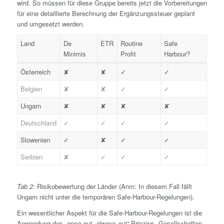
wird. So müssen für diese Gruppe bereits jetzt die Vorbereitungen
für eine detaillierte Berechnung der Ergänzungs­steuer geplant
und umgesetzt werden.
Land
De
ETR
Routine
Safe
Minimis
Profit
Harbour?
Österreich
✘
✘
✓
✓
Belgien
✘
✘
✓
✓
Ungarn
✘
✘
✘
✘
Deutschland
✓
✓
✓
✓
Slowenien
✓
✘
✓
✓
Serbien
✘
✓
✓
✓
Tab 2:
Risiko­bewertung der Länder (Anm: In diesem Fall fällt
Ungarn nicht unter die temporären Safe-Harbour-Regelungen).
Ein wesentlicher Aspekt für die Safe-Harbour-Regelungen ist die
Anwendung des
„once out, always out“
-Prinzips. Gesellschaften,