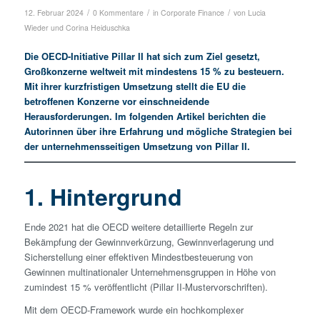
/
/
/
12. Februar 2024
0 Kommentare
in
Corporate Finance
von
Lucia
Wieder
und
Corina Heiduschka
Die OECD-Initiative Pillar II hat sich zum Ziel gesetzt,
Großkonzerne weltweit mit mindestens 15 % zu besteuern.
Mit ihrer kurz­fristigen Umsetzung stellt die EU die
betroffenen Konzerne vor einschneidende
Herausforderungen. Im folgenden Artikel berichten die
Autorinnen über ihre Erfahrung und mögliche Strategien bei
der unternehmensseitigen Umsetzung von Pillar II.
1. Hintergrund
Ende 2021 hat die OECD weitere detaillierte Regeln zur
Bekämpfung der Gewinnverkürzung, Gewinnverlagerung und
Sicher­stellung einer effektiven Mindest­besteuerung von
Gewinnen multinationaler Unternehmensgruppen in Höhe von
zumindest 15 % veröffentlicht (Pillar II-Muster­vorschriften).
Mit dem OECD-Framework wurde ein hochkomplexer