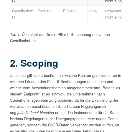
G
nicht einbezog
Gesellschaft
Serbien
Einheit
60%
unwesentlich,
H
nicht einbezog
Tab 1:
Übersicht der für die Pillar II-Berechnung relevanten
Gesellschaften.
2. Scoping
Zunächst gilt es zu bestimmen, welche Konzern­gesellschaften in
welchen Ländern den Pillar II-Bestimmungen unterliegen und
welche vom Anwendungsbereich ausgenommen sind. Bereits zu
diesem Zeitpunkt ist es sinnvoll, die Unternehmen nach
Steuerhoheitsgebieten zu gruppieren, da für die Evaluierung der
weiter unten beschriebenen Safe-Harbour-Regelungen ein
sog
jurisdictional blending
erfolgt. Da insbesondere für die Safe-
Harbour-Regelungen in der Übergangsphase keine neuen Daten
generiert, sondern die CbCR-Daten verwendet werden dürfen, ist
es wichtig, die unten beschriebenen Safe-Harbour-Tests