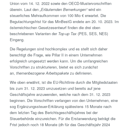
Union vom 14. 12. 2022 sowie den OECD-Muster­vorschriften
überein. Laut den
„Erläuternden Bemerkungen“
wird ein
steuerliches Mehraufkommen von 100 Mio € erwartet. Die
Begutachtungs­frist für das MinBestG endete am 20. 10. 2023. Im
österreichischen Gesetzesentwurf finden die drei oben
beschriebenen Varianten der
Top-up Tax
(PES, SES, NES)
Eingang.
Die Regelungen sind hochkomplex und es stellt sich daher
berechtigt die Frage, wie Pillar II in einem Unternehmen
erfolgreich umgesetzt werden kann. Um die umfangreichen
Vorschriften zu strukturieren, bietet es sich zunächst
an,
themenbezogene Arbeitspakete
zu definieren.
Wie oben erwähnt, ist die EU-Richtlinie durch die Mitgliedstaaten
bis zum 31. 12. 2023 umzusetzen und bereits auf jene
Geschäftsjahre anzuwenden, welche nach dem 31. 12. 2023
beginnen. Die Vorschriften verlangen von den Unternehmen, eine
sog Ergänzungs­steuer-Erklärung spätestens 15 Monate nach
dem letzten Tag des Berichts­geschäftsjahres bei der
Steuerbehörde einzureichen. Für die Erstanwendung beträgt die
Frist jedoch noch 18 Monate (dh für das Geschäftsjahr 2024