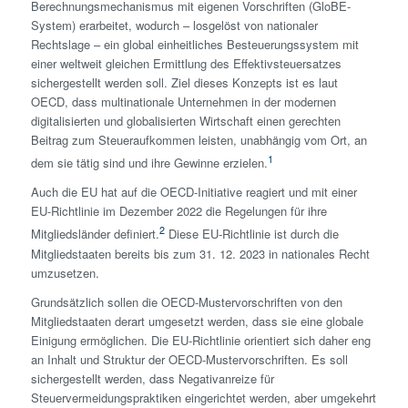
Berechnungsmechanismus mit eigenen Vorschriften (GloBE-
System) erarbeitet, wodurch – losgelöst von nationaler
Rechtslage – ein global einheitliches Besteuerungssystem mit
einer weltweit gleichen Ermittlung des Effektiv­steuersatzes
sichergestellt werden soll. Ziel dieses Konzepts ist es laut
OECD, dass multinationale Unternehmen in der modernen
digitalisierten und globalisierten Wirtschaft einen gerechten
Beitrag zum Steueraufkommen leisten, unabhängig vom Ort, an
1
dem sie tätig sind und ihre Gewinne erzielen.
Auch die EU hat auf die OECD-Initiative reagiert und mit einer
EU-Richtlinie im Dezember 2022 die Regelungen für ihre
2
Mitgliedsländer definiert.
Diese EU-Richtlinie ist durch die
Mitgliedstaaten bereits bis zum 31. 12. 2023 in nationales Recht
umzusetzen.
Grundsätzlich sollen die OECD-Muster­vorschriften von den
Mitgliedstaaten derart umgesetzt werden, dass sie eine globale
Einigung ermöglichen. Die EU-Richtlinie orientiert sich daher eng
an Inhalt und Struktur der OECD-Muster­vorschriften. Es soll
sichergestellt werden, dass Negativanreize für
Steuervermeidungspraktiken eingerichtet werden, aber umgekehrt