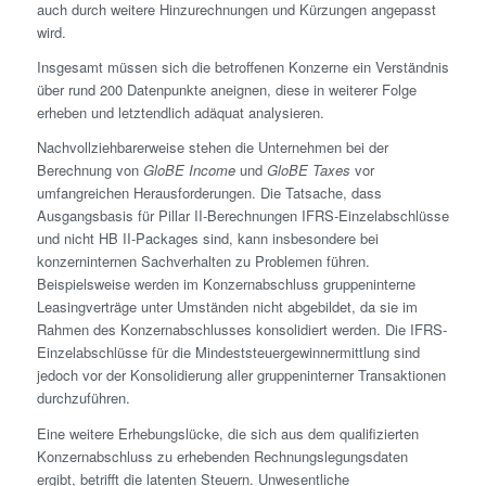
auch durch weitere Hinzu­rechnungen und Kürzungen angepasst
wird.
Insgesamt müssen sich die betroffenen Konzerne ein Verständnis
über rund 200 Datenpunkte aneignen, diese in weiterer Folge
erheben und letztendlich adäquat analysieren.
Nachvollziehbarerweise stehen die Unternehmen bei der
Berechnung von
GloBE Income
und
GloBE Taxes
vor
umfangreichen Herausforderungen. Die Tatsache, dass
Ausgangsbasis für Pillar II-Berechnungen IFRS-Einzelabschlüsse
und nicht HB II-Packages sind, kann insbesondere bei
konzerninternen Sachverhalten zu Problemen führen.
Beispielsweise werden im Konzernabschluss gruppeninterne
Leasing­verträge unter Umständen nicht abgebildet, da sie im
Rahmen des Konzernabschlusses konsolidiert werden. Die IFRS-
Einzelabschlüsse für die Mindest­steuergewinn­ermittlung sind
jedoch vor der Konsolidierung aller gruppeninterner Transaktionen
durchzuführen.
Eine weitere Erhebungslücke, die sich aus dem qualifizierten
Konzernabschluss zu erhebenden Rechnungslegungsdaten
ergibt, betrifft die latenten Steuern. Unwesentliche