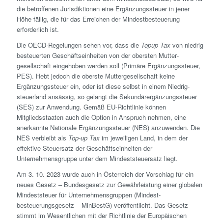
die betroffenen Jurisdiktionen eine Ergänzungs­steuer in jener
Höhe fällig, die für das Erreichen der Mindest­besteuerung
erforderlich ist.
Die OECD-Regelungen sehen vor, dass die
Topup Tax
von niedrig
besteuerten Geschäftseinheiten von der obersten Mutter­
gesellschaft eingehoben werden soll (Primäre Ergänzungs­steuer,
PES). Hebt jedoch die oberste Mutter­gesellschaft keine
Ergänzungs­steuer ein, oder ist diese selbst in einem Niedrig­
steuerland ansässig, so gelangt die Sekundärergänzungs­steuer
(SES) zur Anwendung. Gemäß EU-Richtlinie können
Mitgliedsstaaten auch die Option in Anspruch nehmen, eine
anerkannte Nationale Ergänzungs­steuer (NES) anzuwenden. Die
NES verbleibt als
Top-up Tax
im jeweiligen Land, in dem der
effektive Steuersatz der Geschäftseinheiten der
Unternehmensgruppe unter dem Mindest­steuersatz liegt.
Am 3. 10. 2023 wurde auch in Österreich der Vorschlag für ein
neues Gesetz – Bundes­gesetz zur Gewähr­leistung einer globalen
Mindest­steuer für Unternehmensgruppen (Mindest­
besteuerungsgesetz – MinBestG) veröffentlicht. Das Gesetz
stimmt im Wesentlichen mit der Richtlinie der Europäischen