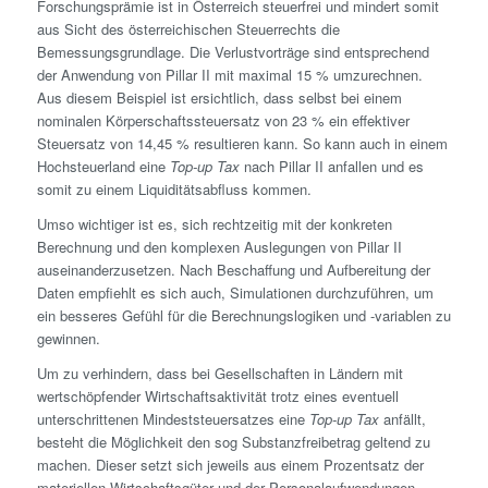
Forschungs­prämie ist in Österreich steuerfrei und mindert somit
aus Sicht des österreichischen Steuer­rechts die
Bemessungsgrundlage. Die Verlustvorträge sind entsprechend
der Anwendung von Pillar II mit maximal 15 % umzurechnen.
Aus diesem Beispiel ist ersichtlich, dass selbst bei einem
nominalen Körperschafts­steuersatz von 23 % ein effektiver
Steuersatz von 14,45 % resultieren kann. So kann auch in einem
Hochsteuerland eine
Top-up Tax
nach Pillar II anfallen und es
somit zu einem Liquiditätsabfluss kommen.
Umso wichtiger ist es, sich rechtzeitig mit der konkreten
Berechnung und den komplexen Auslegungen von Pillar II
auseinanderzusetzen. Nach Beschaffung und Aufbereitung der
Daten empfiehlt es sich auch, Simulationen durchzuführen, um
ein besseres Gefühl für die Berechnungslogiken und -variablen zu
gewinnen.
Um zu verhindern, dass bei Gesellschaften in Ländern mit
wertschöpfender Wirtschaftsaktivität trotz eines eventuell
unterschrittenen Mindest­steuersatzes eine
Top-up Tax
anfällt,
besteht die Möglichkeit den sog Substanzfrei­betrag geltend zu
machen. Dieser setzt sich jeweils aus einem Prozentsatz der
materiellen Wirtschafts­güter und der Personal­aufwendungen