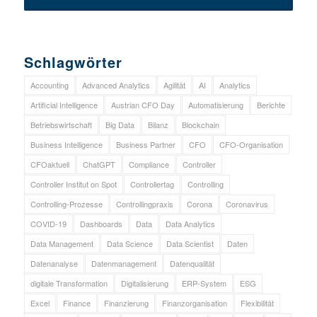
Schlagwörter
Accounting
Advanced Analytics
Agilität
AI
Analytics
Artificial Intelligence
Austrian CFO Day
Automatisierung
Berichte
Betriebswirtschaft
Big Data
Bilanz
Blockchain
Business Intelligence
Business Partner
CFO
CFO-Organisation
CFOaktuell
ChatGPT
Compliance
Controller
Controller Institut on Spot
Controllertag
Controlling
Controlling-Prozesse
Controllingpraxis
Corona
Coronavirus
COVID-19
Dashboards
Data
Data Analytics
Data Management
Data Science
Data Scientist
Daten
Datenanalyse
Datenmanagement
Datenqualität
digitale Transformation
Digitalisierung
ERP-System
ESG
Excel
Finance
Finanzierung
Finanzorganisation
Flexibilität