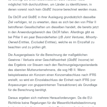
möglichst früh durchzuführen, um Länder zu identifizieren, in
denen vorerst noch kein
GloBE Income
berechnet werden muss.
Da CbCR und GloBE in ihrer Auslegung grundsätzlich dasselbe
Ziel verfolgen, ist zu erwarten, dass es sich bei den von Pillar II
betroffenen Gesellschaften um dieselben handelt, die bereits jetzt
in den Anwendungsbereich des CbCR fallen. Allerdings gibt es
bei Pillar II ein paar Besonderheiten (zB
Joint Ventures, Minority-
Owned-Entities, Excluded Entities
), welche es im Einzelfall zu
beachten und zu prüfen gilt.
Die Ausgangsbasis für die Berechnung der maßgeblichen
Gewinne / Verluste einer Geschäftseinheit (
GloBE Income
) ist
das Ergebnis vor Steuern nach den Rechnungslegungsstandards
des obersten Mutter­unternehmens, die sog HB II. Wenn
beispielsweise ein Konzern einen Konzernabschluss nach IFRS
erstellt, so wird ein Einzelabschluss der Einheit nach IFRS (vor
Anpassungen von gruppeninternen Transaktionen) als Grundlage
für die Berechnung benötigt.
Daraus ergeben sich mehrere Herausforderungen. Da die EU-
Richtlinie keine Regelungen für die Wesentlichkeitsbestimmung