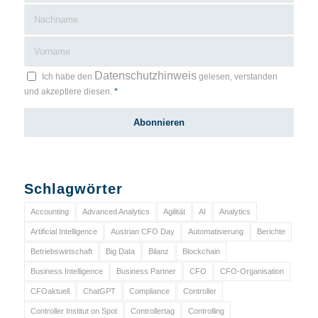
Datenschutzhinweis
Ich habe den
gelesen, verstanden
und akzeptiere diesen.
*
Schlagwörter
Accounting
Advanced Analytics
Agilität
AI
Analytics
Artificial Intelligence
Austrian CFO Day
Automatisierung
Berichte
Betriebswirtschaft
Big Data
Bilanz
Blockchain
Business Intelligence
Business Partner
CFO
CFO-Organisation
CFOaktuell
ChatGPT
Compliance
Controller
Controller Institut on Spot
Controllertag
Controlling