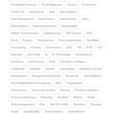
Controlling-Prozesse
Controllingpraxis
Corona
Coronavirus
COVID-19
Dashboards
Data
Data Analytics
Data Management
Data Science
Data Scientist
Daten
Datenanalyse
Datenmanagement
Datenqualität
digitale Transformation
Digitalisierung
ERP-System
ESG
Excel
Finance
Finanzierung
Finanzorganisation
Flexibilität
Forecasting
Führung
Governance
GRC
HR
IFRS
IGC
Interview
Job Profile
KI
KI-Technologie
Kompetenzen
Konferenz
Konferenzen
Krise
Künstliche Intelligenz
Leadership
Liquidität
Literatur
Literaturtipp
Machine Learning
Management
Management Reporting
Megatrend
Nachhaltigkeit
Nachhaltigkeitsberichterstattung
NPO
Organisation
Performance
Personalcontrolling
Planung
Predictive Analytics
Prozessoptimierung
Reporting
Resilienz
Risiken
Risiko
Risikomanagement
Risk
SAP S/4 HANA
Simulation
Strategie
Studie
Sustainability
Transformation
Unternehmen