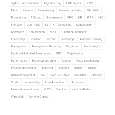
digitale Transformation
Digitalisierung
ERP-System
ESG
Excel
Finance
Finanzierung
Finanzorganisation
Flexibilität
Forecasting
Führung
Governance
GRC
HR
IFRS
IGC
Interview
Job Profile
KI
KI-Technologie
Kompetenzen
Konferenz
Konferenzen
Krise
Künstliche Intelligenz
Leadership
Liquidität
Literatur
Literaturtipp
Machine Learning
Management
Management Reporting
Megatrend
Nachhaltigkeit
Nachhaltigkeitsberichterstattung
NPO
Organisation
Performance
Personalcontrolling
Planung
Predictive Analytics
Prozessoptimierung
Reporting
Resilienz
Risiken
Risiko
Risikomanagement
Risk
SAP S/4 HANA
Simulation
Strategie
Studie
Sustainability
Transformation
Unternehmen
Unternehmensführung
VUCA
Webinar
Webinar-Reihe
Wirtschaft
Working Capital