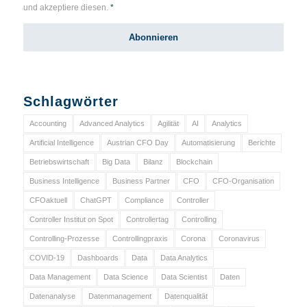
und akzeptiere diesen.
*
Schlagwörter
Accounting
Advanced Analytics
Agilität
AI
Analytics
Artificial Intelligence
Austrian CFO Day
Automatisierung
Berichte
Betriebswirtschaft
Big Data
Bilanz
Blockchain
Business Intelligence
Business Partner
CFO
CFO-Organisation
CFOaktuell
ChatGPT
Compliance
Controller
Controller Institut on Spot
Controllertag
Controlling
Controlling-Prozesse
Controllingpraxis
Corona
Coronavirus
COVID-19
Dashboards
Data
Data Analytics
Data Management
Data Science
Data Scientist
Daten
Datenanalyse
Datenmanagement
Datenqualität