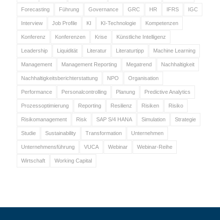
Forecasting
Führung
Governance
GRC
HR
IFRS
IGC
Interview
Job Profile
KI
KI-Technologie
Kompetenzen
Konferenz
Konferenzen
Krise
Künstliche Intelligenz
Leadership
Liquidität
Literatur
Literaturtipp
Machine Learning
Management
Management Reporting
Megatrend
Nachhaltigkeit
Nachhaltigkeitsberichterstattung
NPO
Organisation
Performance
Personalcontrolling
Planung
Predictive Analytics
Prozessoptimierung
Reporting
Resilienz
Risiken
Risiko
Risikomanagement
Risk
SAP S/4 HANA
Simulation
Strategie
Studie
Sustainability
Transformation
Unternehmen
Unternehmensführung
VUCA
Webinar
Webinar-Reihe
Wirtschaft
Working Capital