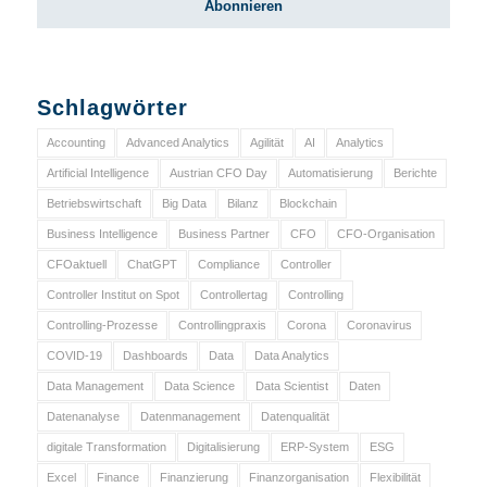
Schlagwörter
Accounting
Advanced Analytics
Agilität
AI
Analytics
Artificial Intelligence
Austrian CFO Day
Automatisierung
Berichte
Betriebswirtschaft
Big Data
Bilanz
Blockchain
Business Intelligence
Business Partner
CFO
CFO-Organisation
CFOaktuell
ChatGPT
Compliance
Controller
Controller Institut on Spot
Controllertag
Controlling
Controlling-Prozesse
Controllingpraxis
Corona
Coronavirus
COVID-19
Dashboards
Data
Data Analytics
Data Management
Data Science
Data Scientist
Daten
Datenanalyse
Datenmanagement
Datenqualität
digitale Transformation
Digitalisierung
ERP-System
ESG
Excel
Finance
Finanzierung
Finanzorganisation
Flexibilität