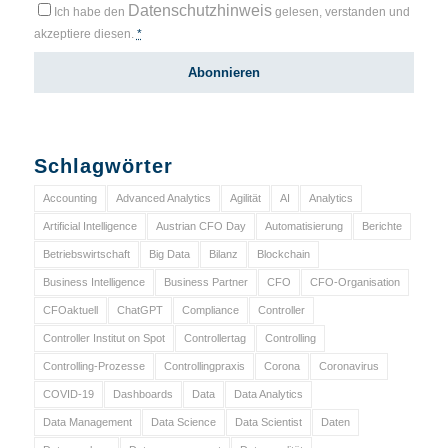
Datenschutzhinweis
Ich habe den
gelesen, verstanden und
akzeptiere diesen.
*
Schlagwörter
Accounting
Advanced Analytics
Agilität
AI
Analytics
Artificial Intelligence
Austrian CFO Day
Automatisierung
Berichte
Betriebswirtschaft
Big Data
Bilanz
Blockchain
Business Intelligence
Business Partner
CFO
CFO-Organisation
CFOaktuell
ChatGPT
Compliance
Controller
Controller Institut on Spot
Controllertag
Controlling
Controlling-Prozesse
Controllingpraxis
Corona
Coronavirus
COVID-19
Dashboards
Data
Data Analytics
Data Management
Data Science
Data Scientist
Daten