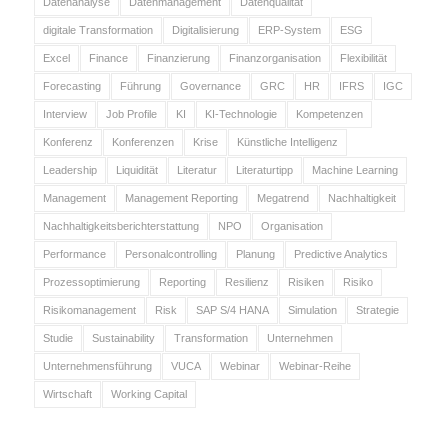
Datenanalyse
Datenmanagement
Datenqualität
digitale Transformation
Digitalisierung
ERP-System
ESG
Excel
Finance
Finanzierung
Finanzorganisation
Flexibilität
Forecasting
Führung
Governance
GRC
HR
IFRS
IGC
Interview
Job Profile
KI
KI-Technologie
Kompetenzen
Konferenz
Konferenzen
Krise
Künstliche Intelligenz
Leadership
Liquidität
Literatur
Literaturtipp
Machine Learning
Management
Management Reporting
Megatrend
Nachhaltigkeit
Nachhaltigkeitsberichterstattung
NPO
Organisation
Performance
Personalcontrolling
Planung
Predictive Analytics
Prozessoptimierung
Reporting
Resilienz
Risiken
Risiko
Risikomanagement
Risk
SAP S/4 HANA
Simulation
Strategie
Studie
Sustainability
Transformation
Unternehmen
Unternehmensführung
VUCA
Webinar
Webinar-Reihe
Wirtschaft
Working Capital