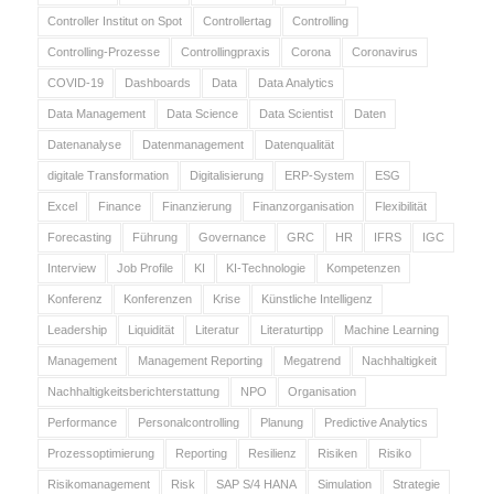
Controller Institut on Spot
Controllertag
Controlling
Controlling-Prozesse
Controllingpraxis
Corona
Coronavirus
COVID-19
Dashboards
Data
Data Analytics
Data Management
Data Science
Data Scientist
Daten
Datenanalyse
Datenmanagement
Datenqualität
digitale Transformation
Digitalisierung
ERP-System
ESG
Excel
Finance
Finanzierung
Finanzorganisation
Flexibilität
Forecasting
Führung
Governance
GRC
HR
IFRS
IGC
Interview
Job Profile
KI
KI-Technologie
Kompetenzen
Konferenz
Konferenzen
Krise
Künstliche Intelligenz
Leadership
Liquidität
Literatur
Literaturtipp
Machine Learning
Management
Management Reporting
Megatrend
Nachhaltigkeit
Nachhaltigkeitsberichterstattung
NPO
Organisation
Performance
Personalcontrolling
Planung
Predictive Analytics
Prozessoptimierung
Reporting
Resilienz
Risiken
Risiko
Risikomanagement
Risk
SAP S/4 HANA
Simulation
Strategie