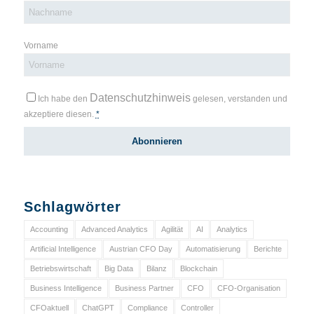
Vorname
Datenschutzhinweis
Ich habe den
gelesen, verstanden und
akzeptiere diesen.
*
Schlagwörter
Accounting
Advanced Analytics
Agilität
AI
Analytics
Artificial Intelligence
Austrian CFO Day
Automatisierung
Berichte
Betriebswirtschaft
Big Data
Bilanz
Blockchain
Business Intelligence
Business Partner
CFO
CFO-Organisation
CFOaktuell
ChatGPT
Compliance
Controller