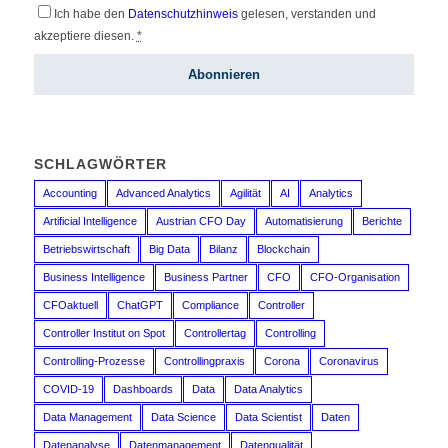
Ich habe den
Datenschutzhinweis
gelesen, verstanden und
akzeptiere diesen.
*
SCHLAGWÖRTER
Accounting
Advanced Analytics
Agilität
AI
Analytics
Artificial Intelligence
Austrian CFO Day
Automatisierung
Berichte
Betriebswirtschaft
Big Data
Bilanz
Blockchain
Business Intelligence
Business Partner
CFO
CFO-Organisation
CFOaktuell
ChatGPT
Compliance
Controller
Controller Institut on Spot
Controllertag
Controlling
Controlling-Prozesse
Controllingpraxis
Corona
Coronavirus
COVID-19
Dashboards
Data
Data Analytics
Data Management
Data Science
Data Scientist
Daten
Datenanalyse
Datenmanagement
Datenqualität