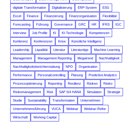
digitale Transformation
Digitalisierung
ERP-System
ESG
Excel
Finance
Finanzierung
Finanzorganisation
Flexibilität
Forecasting
Führung
Governance
GRC
HR
IFRS
IGC
Interview
Job Profile
KI
KI-Technologie
Kompetenzen
Konferenz
Konferenzen
Krise
Künstliche Intelligenz
Leadership
Liquidität
Literatur
Literaturtipp
Machine Learning
Management
Management Reporting
Megatrend
Nachhaltigkeit
Nachhaltigkeitsberichterstattung
NPO
Organisation
Performance
Personalcontrolling
Planung
Predictive Analytics
Prozessoptimierung
Reporting
Resilienz
Risiken
Risiko
Risikomanagement
Risk
SAP S/4 HANA
Simulation
Strategie
Studie
Sustainability
Transformation
Unternehmen
Unternehmensführung
VUCA
Webinar
Webinar-Reihe
Wirtschaft
Working Capital