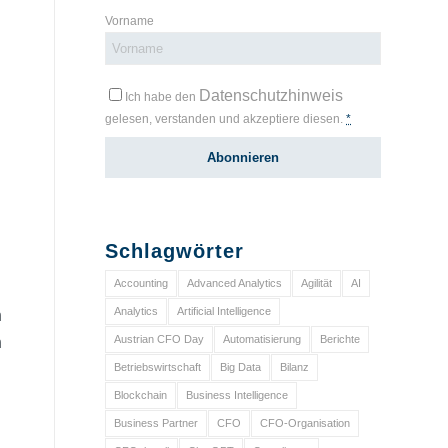
Vorname
Datenschutzhinweis
Ich habe den
gelesen, verstanden und akzeptiere diesen.
*
Schlagwörter
Accounting
Advanced Analytics
Agilität
AI
Analytics
Artificial Intelligence
n
Austrian CFO Day
Automatisierung
Berichte
h
Betriebswirtschaft
Big Data
Bilanz
Blockchain
Business Intelligence
Business Partner
CFO
CFO-Organisation