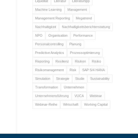
Liquidität
Literatur
Literaturtipp
Machine Learning
Management
Management Reporting
Megatrend
Nachhaltigkeit
Nachhaltigkeitsberichterstattung
NPO
Organisation
Performance
Personalcontrolling
Planung
Predictive Analytics
Prozessoptimierung
Reporting
Resilienz
Risiken
Risiko
Risikomanagement
Risk
SAP S/4 HANA
Simulation
Strategie
Studie
Sustainability
Transformation
Unternehmen
Unternehmensführung
VUCA
Webinar
Webinar-Reihe
Wirtschaft
Working Capital