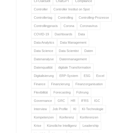
CFOaktuell
ChatGPT
Compliance
Controller
Controller Institut on Spot
Controllertag
Controlling
Controlling-Prozesse
Controllingpraxis
Corona
Coronavirus
COVID-19
Dashboards
Data
Data Analytics
Data Management
Data Science
Data Scientist
Daten
Datenanalyse
Datenmanagement
Datenqualität
digitale Transformation
Digitalisierung
ERP-System
ESG
Excel
Finance
Finanzierung
Finanzorganisation
Flexibilität
Forecasting
Führung
Governance
GRC
HR
IFRS
IGC
Interview
Job Profile
KI
KI-Technologie
Kompetenzen
Konferenz
Konferenzen
Krise
Künstliche Intelligenz
Leadership