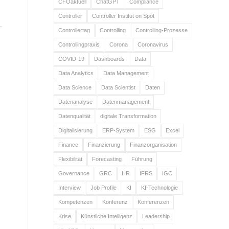
CFOaktuell
ChatGPT
Compliance
Controller
Controller Institut on Spot
Controllertag
Controlling
Controlling-Prozesse
Controllingpraxis
Corona
Coronavirus
COVID-19
Dashboards
Data
Data Analytics
Data Management
Data Science
Data Scientist
Daten
Datenanalyse
Datenmanagement
Datenqualität
digitale Transformation
Digitalisierung
ERP-System
ESG
Excel
Finance
Finanzierung
Finanzorganisation
Flexibilität
Forecasting
Führung
Governance
GRC
HR
IFRS
IGC
Interview
Job Profile
KI
KI-Technologie
Kompetenzen
Konferenz
Konferenzen
Krise
Künstliche Intelligenz
Leadership