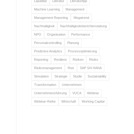
Liquidität
Literatur
Literaturtipp
Machine Learning
Management
Management Reporting
Megatrend
Nachhaltigkeit
Nachhaltigkeitsberichterstattung
NPO
Organisation
Performance
Personalcontrolling
Planung
Predictive Analytics
Prozessoptimierung
Reporting
Resilienz
Risiken
Risiko
Risikomanagement
Risk
SAP S/4 HANA
Simulation
Strategie
Studie
Sustainability
Transformation
Unternehmen
Unternehmensführung
VUCA
Webinar
Webinar-Reihe
Wirtschaft
Working Capital