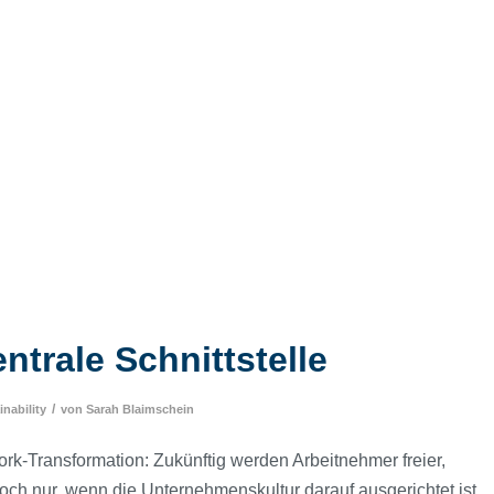
ntrale Schnittstelle
/
nability
von
Sarah Blaimschein
rk-Transformation: Zukünftig werden Arbeitnehmer freier,
edoch nur, wenn die Unternehmenskultur darauf ausgerichtet ist.