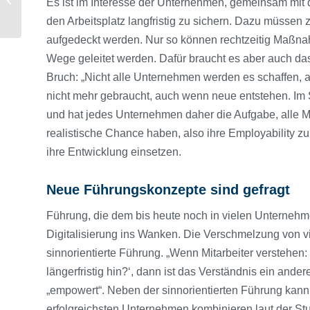
Es ist im Interesse der Unternehmen, gemeinsam mit d
Controlling-
den Arbeitsplatz langfristig zu sichern. Dazu müssen 
Prozessmodell 2.0
aufgedeckt werden. Nur so können rechtzeitig Maßnahm
Wege geleitet werden. Dafür braucht es aber auch d
Bruch: „Nicht alle Unternehmen werden es schaffen, al
nicht mehr gebraucht, auch wenn neue entstehen. Im
und hat jedes Unternehmen daher die Aufgabe, alle Mit
realistische Chance haben, also ihre Employability z
ihre Entwicklung einsetzen.
Neue Führungskonzepte sind gefragt
Führung, die dem bis heute noch in vielen Unternehm
Digitalisierung ins Wanken. Die Verschmelzung von vi
sinnorientierte Führung. „Wenn Mitarbeiter verstehen
längerfristig hin?‘, dann ist das Verständnis ein andere
„empowert“. Neben der sinnorientierten Führung kann
erfolgreichsten Unternehmen kombinieren laut der Stu