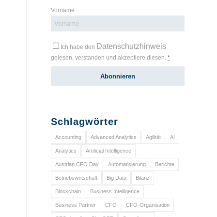
Vorname
Datenschutzhinweis
Ich habe den
gelesen, verstanden und akzeptiere diesen.
*
Schlagwörter
Accounting
Advanced Analytics
Agilität
AI
Analytics
Artificial Intelligence
Austrian CFO Day
Automatisierung
Berichte
Betriebswirtschaft
Big Data
Bilanz
Blockchain
Business Intelligence
Business Partner
CFO
CFO-Organisation