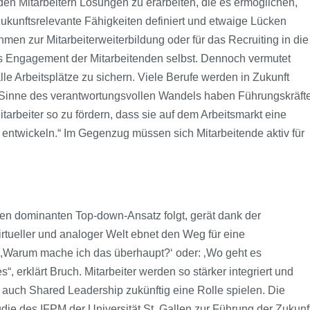
en Mitarbeitern Lösungen zu erarbeiten, die es ermöglichen,
zukunftsrelevante Fähigkeiten definiert und etwaige Lücken
en zur Mitarbeiterweiterbildung oder für das Recruiting in die
as Engagement der Mitarbeitenden selbst. Dennoch vermutet
le Arbeitsplätze zu sichern. Viele Berufe werden in Zukunft
 Sinne des verantwortungsvollen Wandels haben Führungskräft
arbeiter so zu fördern, dass sie auf dem Arbeitsmarkt eine
u entwickeln.“ Im Gegenzug müssen sich Mitarbeitende aktiv für
en dominanten Top-down-Ansatz folgt, gerät dank der
rtueller und analoger Welt ebnet den Weg für eine
: ,Warum mache ich das überhaupt?‘ oder: ‚Wo geht es
s“, erklärt Bruch. Mitarbeiter werden so stärker integriert und
 auch Shared Leadership zukünftig eine Rolle spielen. Die
die des IFPM der Universität St. Gallen zur Führung der Zukunf