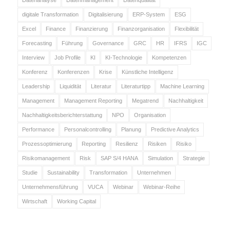
Datenanalyse
Datenmanagement
Datenqualität
digitale Transformation
Digitalisierung
ERP-System
ESG
Excel
Finance
Finanzierung
Finanzorganisation
Flexibilität
Forecasting
Führung
Governance
GRC
HR
IFRS
IGC
Interview
Job Profile
KI
KI-Technologie
Kompetenzen
Konferenz
Konferenzen
Krise
Künstliche Intelligenz
Leadership
Liquidität
Literatur
Literaturtipp
Machine Learning
Management
Management Reporting
Megatrend
Nachhaltigkeit
Nachhaltigkeitsberichterstattung
NPO
Organisation
Performance
Personalcontrolling
Planung
Predictive Analytics
Prozessoptimierung
Reporting
Resilienz
Risiken
Risiko
Risikomanagement
Risk
SAP S/4 HANA
Simulation
Strategie
Studie
Sustainability
Transformation
Unternehmen
Unternehmensführung
VUCA
Webinar
Webinar-Reihe
Wirtschaft
Working Capital