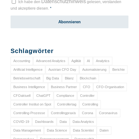
Datenschutzhinweis
Ich habe den
gelesen, verstanden
und akzeptiere diesen.
*
Schlagwörter
Accounting
Advanced Analytics
Agilität
AI
Analytics
Artificial Intelligence
Austrian CFO Day
Automatisierung
Berichte
Betriebswirtschaft
Big Data
Bilanz
Blockchain
Business Intelligence
Business Partner
CFO
CFO-Organisation
CFOaktuell
ChatGPT
Compliance
Controller
Controller Institut on Spot
Controllertag
Controlling
Controlling-Prozesse
Controllingpraxis
Corona
Coronavirus
COVID-19
Dashboards
Data
Data Analytics
Data Management
Data Science
Data Scientist
Daten