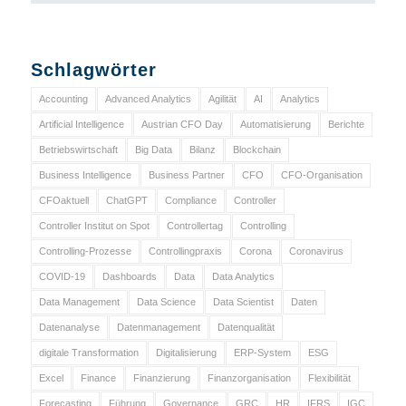
Schlagwörter
Accounting
Advanced Analytics
Agilität
AI
Analytics
Artificial Intelligence
Austrian CFO Day
Automatisierung
Berichte
Betriebswirtschaft
Big Data
Bilanz
Blockchain
Business Intelligence
Business Partner
CFO
CFO-Organisation
CFOaktuell
ChatGPT
Compliance
Controller
Controller Institut on Spot
Controllertag
Controlling
Controlling-Prozesse
Controllingpraxis
Corona
Coronavirus
COVID-19
Dashboards
Data
Data Analytics
Data Management
Data Science
Data Scientist
Daten
Datenanalyse
Datenmanagement
Datenqualität
digitale Transformation
Digitalisierung
ERP-System
ESG
Excel
Finance
Finanzierung
Finanzorganisation
Flexibilität
Forecasting
Führung
Governance
GRC
HR
IFRS
IGC