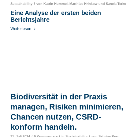
/
Sustainability
von
Katrin Hummel
,
Matthias Hrinkow
und
Sanela Terko
Eine Analyse der ersten beiden
Berichtsjahre
Weiterlesen
Biodiversität in der Praxis
managen, Risiken minimieren,
Chancen nutzen, CSRD-
konform handeln.
/
/
/
31. Juli 2024
0 Kommentare
in
Sustainability
von
Sabrina Peer