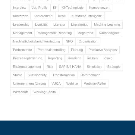
Interview
Job Profile
KI
KI-Technologie
Kompetenzen
Konferenz
Konferenzen
Krise
Künstliche Intelligenz
Leadership
Liquidität
Literatur
Literaturtipp
Machine Learning
Management
Management Reporting
Megatrend
Nachhaltigkeit
Nachhaltigkeitsberichterstattung
NPO
Organisation
Performance
Personalcontrolling
Planung
Predictive Analytics
Prozessoptimierung
Reporting
Resilienz
Risiken
Risiko
Risikomanagement
Risk
SAP S/4 HANA
Simulation
Strategie
Studie
Sustainability
Transformation
Unternehmen
Unternehmensführung
VUCA
Webinar
Webinar-Reihe
Wirtschaft
Working Capital