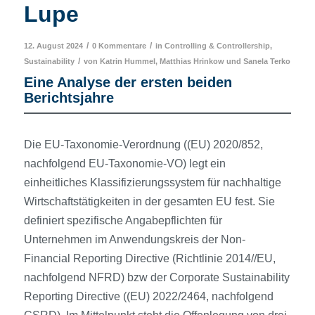
Lupe
/
/
12. August 2024
0 Kommentare
in
Controlling & Controllership
,
/
Sustainability
von
Katrin Hummel
,
Matthias Hrinkow
und
Sanela Terko
Eine Analyse der ersten beiden
Berichtsjahre
Die EU-Taxonomie-Verordnung ((EU) 2020/852,
nachfolgend EU-Taxonomie-VO) legt ein
einheitliches Klassifizierungssystem für nachhaltige
Wirtschaftstätigkeiten in der gesamten EU fest. Sie
definiert spezifische Angabepflichten für
Unternehmen im Anwendungskreis der Non-
Financial Reporting Directive (Richtlinie 2014//EU,
nachfolgend NFRD) bzw der Corporate Sustainability
Reporting Directive ((EU) 2022/2464, nachfolgend