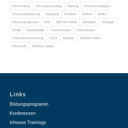
Performance
Personalcontrolling
Planung
Predictive Analytics
Prozessoptimierung
Reporting
Resilienz
Risiken
Risiko
Risikomanagement
Risk
SAP S/4 HANA
Simulation
Strategie
Studie
Sustainability
Transformation
Unternehmen
Unternehmensführung
VUCA
Webinar
Webinar-Reihe
Wirtschaft
Working Capital
Links
Bildungsprogramm
Konferenzen
Inhouse Trainings