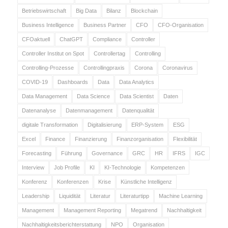
Betriebswirtschaft
Big Data
Bilanz
Blockchain
Business Intelligence
Business Partner
CFO
CFO-Organisation
CFOaktuell
ChatGPT
Compliance
Controller
Controller Institut on Spot
Controllertag
Controlling
Controlling-Prozesse
Controllingpraxis
Corona
Coronavirus
COVID-19
Dashboards
Data
Data Analytics
Data Management
Data Science
Data Scientist
Daten
Datenanalyse
Datenmanagement
Datenqualität
digitale Transformation
Digitalisierung
ERP-System
ESG
Excel
Finance
Finanzierung
Finanzorganisation
Flexibilität
Forecasting
Führung
Governance
GRC
HR
IFRS
IGC
Interview
Job Profile
KI
KI-Technologie
Kompetenzen
Konferenz
Konferenzen
Krise
Künstliche Intelligenz
Leadership
Liquidität
Literatur
Literaturtipp
Machine Learning
Management
Management Reporting
Megatrend
Nachhaltigkeit
Nachhaltigkeitsberichterstattung
NPO
Organisation