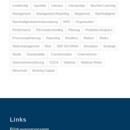
Leadership
Liquidität
Literatur
Literaturtipp
Machine Learning
Management
Management Reporting
Megatrend
Nachhaltigkeit
Nachhaltigkeitsberichterstattung
NPO
Organisation
Performance
Personalcontrolling
Planung
Predictive Analytics
Prozessoptimierung
Reporting
Resilienz
Risiken
Risiko
Risikomanagement
Risk
SAP S/4 HANA
Simulation
Strategie
Studie
Sustainability
Transformation
Unternehmen
Unternehmensführung
VUCA
Webinar
Webinar-Reihe
Wirtschaft
Working Capital
Links
Bildungsprogramm