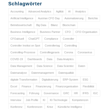
Schlagwörter
Accounting
Advanced Analytics
Agilität
AI
Analytics
Artificial Intelligence
Austrian CFO Day
Automatisierung
Berichte
Betriebswirtschaft
Big Data
Bilanz
Blockchain
Business Intelligence
Business Partner
CFO
CFO-Organisation
CFOaktuell
ChatGPT
Compliance
Controller
Controller Institut on Spot
Controllertag
Controlling
Controlling-Prozesse
Controllingpraxis
Corona
Coronavirus
COVID-19
Dashboards
Data
Data Analytics
Data Management
Data Science
Data Scientist
Daten
Datenanalyse
Datenmanagement
Datenqualität
digitale Transformation
Digitalisierung
ERP-System
ESG
Excel
Finance
Finanzierung
Finanzorganisation
Flexibilität
Forecasting
Führung
Governance
GRC
HR
IFRS
IGC
Interview
Job Profile
KI
KI-Technologie
Kompetenzen
Konferenz
Konferenzen
Krise
Künstliche Intelligenz