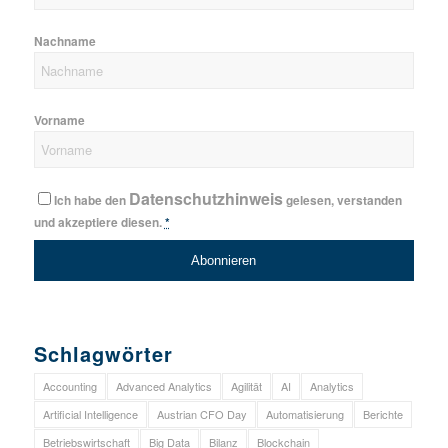
Nachname
Vorname
Datenschutzhinweis
Ich habe den
gelesen, verstanden
und akzeptiere diesen.
*
Schlagwörter
Accounting
Advanced Analytics
Agilität
AI
Analytics
Artificial Intelligence
Austrian CFO Day
Automatisierung
Berichte
Betriebswirtschaft
Big Data
Bilanz
Blockchain