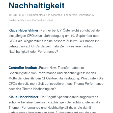
Nachhaltigkeit
/
/
12. Juli 2023
0 Kommentare
in
Allgemein
,
Leadership, Innovation &
/
Sustainability
von
Controller Institut
Klaus Haberfehlner
(Partner bei EY Österreich) spricht bei der
diesjährigen CFOaktuell Jahrestagung am 19. September über
CFOs als Wegbereiter für eine bessere Zukunft. Wir haben ihn
gefragt, worauf CFOs derzeit mehr Zeit investieren sollen:
Nachhaltigkeit oder Performance?
Controller Institut:
„Future Now: Transformation im
Spannungsfeld von Performance und Nachhaltigkeit“ ist das
Motto der diesjährigen CFOaktuell Jahrestagung. Wozu raten Sie
CFOs derzeit, mehr Zeit zu investieren: das Thema Performance
oder das Thema Nachhaltigkeit?
Klaus Haberfehlner
: Der Begriff Spannungsfeld suggeriert es
schon – bei einer bewusst kurzfristigen Betrachtung stehen die
Themen Performance und Nachhaltigkeit (bzw. die damit
verbundenen Investitionen bzw. Aufwendungen) natürlich im