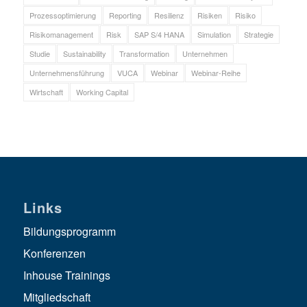
Prozessoptimierung
Reporting
Resilienz
Risiken
Risiko
Risikomanagement
Risk
SAP S/4 HANA
Simulation
Strategie
Studie
Sustainability
Transformation
Unternehmen
Unternehmensführung
VUCA
Webinar
Webinar-Reihe
Wirtschaft
Working Capital
Links
Bildungsprogramm
Konferenzen
Inhouse Trainings
Mitgliedschaft