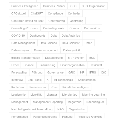
Business Intelligence
Business Partner
CFO
CFO-Organisation
CFOaktuell
ChatGPT
Compliance
Controller
Controller Institut on Spot
Controllertag
Controlling
Controlling-Prozesse
Controllingpraxis
Corona
Coronavirus
COVID-19
Dashboards
Data
Data Analytics
Data Management
Data Science
Data Scientist
Daten
Datenanalyse
Datenmanagement
Datenqualität
digitale Transformation
Digitalisierung
ERP-System
ESG
Excel
Finance
Finanzierung
Finanzorganisation
Flexibilität
Forecasting
Führung
Governance
GRC
HR
IFRS
IGC
Interview
Job Profile
KI
KI-Technologie
Kompetenzen
Konferenz
Konferenzen
Krise
Künstliche Intelligenz
Leadership
Liquidität
Literatur
Literaturtipp
Machine Learning
Management
Management Reporting
Megatrend
Nachhaltigkeit
Nachhaltigkeitsberichterstattung
NPO
Organisation
Performance
Personalcontrolling
Planung
Predictive Analytics