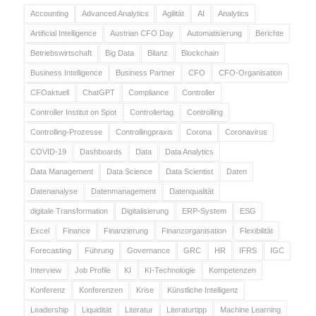
Accounting
Advanced Analytics
Agilität
AI
Analytics
Artificial Intelligence
Austrian CFO Day
Automatisierung
Berichte
Betriebswirtschaft
Big Data
Bilanz
Blockchain
Business Intelligence
Business Partner
CFO
CFO-Organisation
CFOaktuell
ChatGPT
Compliance
Controller
Controller Institut on Spot
Controllertag
Controlling
Controlling-Prozesse
Controllingpraxis
Corona
Coronavirus
COVID-19
Dashboards
Data
Data Analytics
Data Management
Data Science
Data Scientist
Daten
Datenanalyse
Datenmanagement
Datenqualität
digitale Transformation
Digitalisierung
ERP-System
ESG
Excel
Finance
Finanzierung
Finanzorganisation
Flexibilität
Forecasting
Führung
Governance
GRC
HR
IFRS
IGC
Interview
Job Profile
KI
KI-Technologie
Kompetenzen
Konferenz
Konferenzen
Krise
Künstliche Intelligenz
Leadership
Liquidität
Literatur
Literaturtipp
Machine Learning