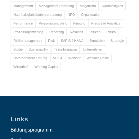
Management
Management Reporting
Megatrend
Nachhaltigkeit
Nachhaltigkeitsberichterstattung
NPO
Organisation
Performance
Personalcontrolling
Planung
Predictive Analytics
Prozessoptimierung
Reporting
Resilienz
Risiken
Risiko
Risikomanagement
Risk
SAP S/4 HANA
Simulation
Strategie
Studie
Sustainability
Transformation
Unternehmen
Unternehmensführung
VUCA
Webinar
Webinar-Reihe
Wirtschaft
Working Capital
Links
Bildungsprogramm