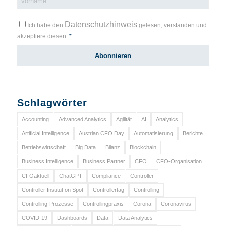
Datenschutzhinweis
Ich habe den
gelesen, verstanden und
akzeptiere diesen.
*
Schlagwörter
Accounting
Advanced Analytics
Agilität
AI
Analytics
Artificial Intelligence
Austrian CFO Day
Automatisierung
Berichte
Betriebswirtschaft
Big Data
Bilanz
Blockchain
Business Intelligence
Business Partner
CFO
CFO-Organisation
CFOaktuell
ChatGPT
Compliance
Controller
Controller Institut on Spot
Controllertag
Controlling
Controlling-Prozesse
Controllingpraxis
Corona
Coronavirus
COVID-19
Dashboards
Data
Data Analytics