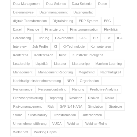
Data Management
Data Science
Data Scientist
Daten
Datenanalyse
Datenmanagement
Datenqualität
digitale Transformation
Digitalisierung
ERP-System
ESG
Excel
Finance
Finanzierung
Finanzorganisation
Flexibilität
Forecasting
Führung
Governance
GRC
HR
IFRS
IGC
Interview
Job Profile
KI
KI-Technologie
Kompetenzen
Konferenz
Konferenzen
Krise
Künstliche Intelligenz
Leadership
Liquidität
Literatur
Literaturtipp
Machine Learning
Management
Management Reporting
Megatrend
Nachhaltigkeit
Nachhaltigkeitsberichterstattung
NPO
Organisation
Performance
Personalcontrolling
Planung
Predictive Analytics
Prozessoptimierung
Reporting
Resilienz
Risiken
Risiko
Risikomanagement
Risk
SAP S/4 HANA
Simulation
Strategie
Studie
Sustainability
Transformation
Unternehmen
Unternehmensführung
VUCA
Webinar
Webinar-Reihe
Wirtschaft
Working Capital