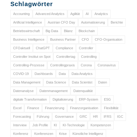
Schlagwörter
Accounting
Advanced Analytics
Agilität
AI
Analytics
Artificial Intelligence
Austrian CFO Day
Automatisierung
Berichte
Betriebswirtschaft
Big Data
Bilanz
Blockchain
Business Intelligence
Business Partner
CFO
CFO-Organisation
CFOaktuell
ChatGPT
Compliance
Controller
Controller Institut on Spot
Controllertag
Controlling
Controlling-Prozesse
Controllingpraxis
Corona
Coronavirus
COVID-19
Dashboards
Data
Data Analytics
Data Management
Data Science
Data Scientist
Daten
Datenanalyse
Datenmanagement
Datenqualität
digitale Transformation
Digitalisierung
ERP-System
ESG
Excel
Finance
Finanzierung
Finanzorganisation
Flexibilität
Forecasting
Führung
Governance
GRC
HR
IFRS
IGC
Interview
Job Profile
KI
KI-Technologie
Kompetenzen
Konferenz
Konferenzen
Krise
Künstliche Intelligenz