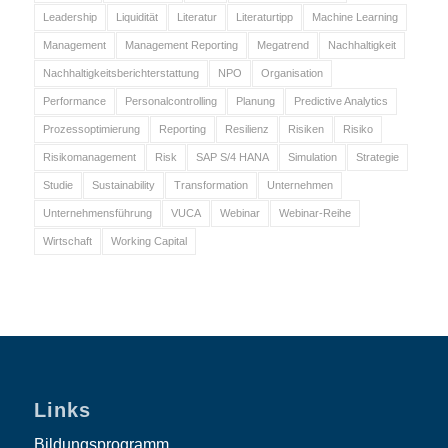
Leadership
Liquidität
Literatur
Literaturtipp
Machine Learning
Management
Management Reporting
Megatrend
Nachhaltigkeit
Nachhaltigkeitsberichterstattung
NPO
Organisation
Performance
Personalcontrolling
Planung
Predictive Analytics
Prozessoptimierung
Reporting
Resilienz
Risiken
Risiko
Risikomanagement
Risk
SAP S/4 HANA
Simulation
Strategie
Studie
Sustainability
Transformation
Unternehmen
Unternehmensführung
VUCA
Webinar
Webinar-Reihe
Wirtschaft
Working Capital
Links
Bildungsprogramm