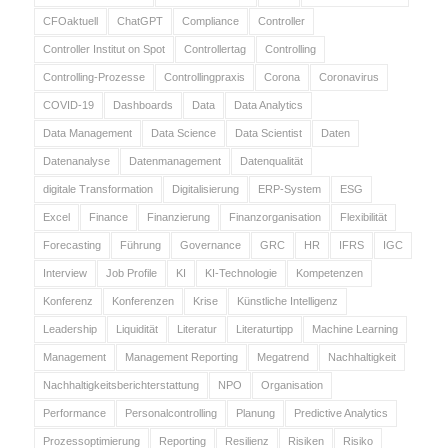
CFOaktuell
ChatGPT
Compliance
Controller
Controller Institut on Spot
Controllertag
Controlling
Controlling-Prozesse
Controllingpraxis
Corona
Coronavirus
COVID-19
Dashboards
Data
Data Analytics
Data Management
Data Science
Data Scientist
Daten
Datenanalyse
Datenmanagement
Datenqualität
digitale Transformation
Digitalisierung
ERP-System
ESG
Excel
Finance
Finanzierung
Finanzorganisation
Flexibilität
Forecasting
Führung
Governance
GRC
HR
IFRS
IGC
Interview
Job Profile
KI
KI-Technologie
Kompetenzen
Konferenz
Konferenzen
Krise
Künstliche Intelligenz
Leadership
Liquidität
Literatur
Literaturtipp
Machine Learning
Management
Management Reporting
Megatrend
Nachhaltigkeit
Nachhaltigkeitsberichterstattung
NPO
Organisation
Performance
Personalcontrolling
Planung
Predictive Analytics
Prozessoptimierung
Reporting
Resilienz
Risiken
Risiko