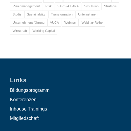
Risikomanagement
Risk
SAP S/4 HANA
Simulation
Strategie
Studie
Sustainability
Transformation
Unternehmen
Unternehmensführung
VUCA
Webinar
Webinar-Reihe
Wirtschaft
Working Capital
Links
Bildungsprogramm
Konferenzen
Inhouse Trainings
Mitgliedschaft