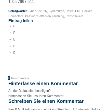
T: 05 7997 511
Schlagworte:
Cyber-Security
,
Cybercrime
,
Daten
,
ERP
,
Hacker
,
Homeoffice
,
Password-Attacken
,
Phishing
,
Ransomware
Eintrag teilen
0
Kommentare
Hinterlasse einen Kommentar
An der Diskussion beteiligen?
Hinterlassen Sie uns Ihren Kommentar!
Schreiben Sie einen Kommentar
Ihre E-Mail-Adresse wird nicht veröffentlicht.
Erforderliche Felder