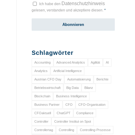
Datenschutzhinweis
Ich habe den
gelesen, verstanden und akzeptiere diesen.
*
Schlagwörter
Accounting
Advanced Analytics
Agilität
AI
Analytics
Artificial Intelligence
Austrian CFO Day
Automatisierung
Berichte
Betriebswirtschaft
Big Data
Bilanz
Blockchain
Business Intelligence
Business Partner
CFO
CFO-Organisation
CFOaktuell
ChatGPT
Compliance
Controller
Controller Institut on Spot
Controllertag
Controlling
Controlling-Prozesse