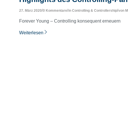
/
/
/
27. März 2020
0 Kommentare
in
Controlling & Controllership
von
M
Forever Young – Controlling konsequent erneuern
Weiterlesen