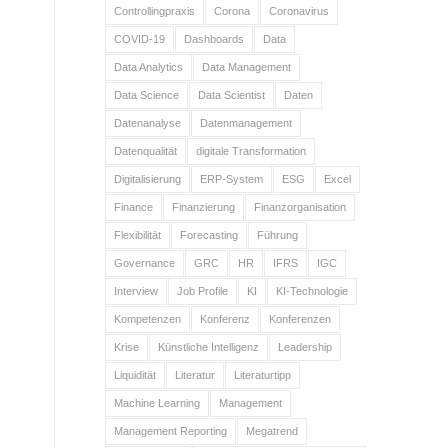
Controllingpraxis
Corona
Coronavirus
COVID-19
Dashboards
Data
Data Analytics
Data Management
Data Science
Data Scientist
Daten
Datenanalyse
Datenmanagement
Datenqualität
digitale Transformation
Digitalisierung
ERP-System
ESG
Excel
Finance
Finanzierung
Finanzorganisation
Flexibilität
Forecasting
Führung
Governance
GRC
HR
IFRS
IGC
Interview
Job Profile
KI
KI-Technologie
Kompetenzen
Konferenz
Konferenzen
Krise
Künstliche Intelligenz
Leadership
Liquidität
Literatur
Literaturtipp
Machine Learning
Management
Management Reporting
Megatrend