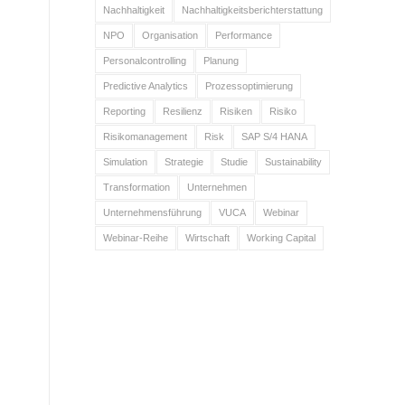
Nachhaltigkeit
Nachhaltigkeitsberichterstattung
NPO
Organisation
Performance
Personalcontrolling
Planung
Predictive Analytics
Prozessoptimierung
Reporting
Resilienz
Risiken
Risiko
Risikomanagement
Risk
SAP S/4 HANA
Simulation
Strategie
Studie
Sustainability
Transformation
Unternehmen
Unternehmensführung
VUCA
Webinar
Webinar-Reihe
Wirtschaft
Working Capital