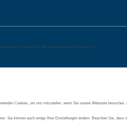
eite surfen, stimmen Sie der Verwendung von Cookies zu.
erwenden Cookies, um uns mitzuteilen, wenn Sie unsere Webseite besuchen, wi
ren. Sie können auch einige Ihrer Einstellungen ändern. Beachten Sie, dass 