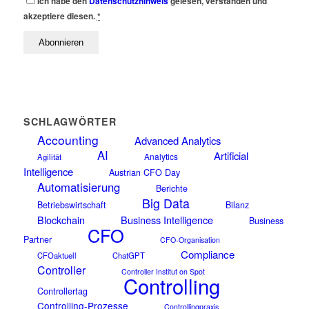
Ich habe den
Datenschutzhinweis
gelesen, verstanden und
akzeptiere diesen.
*
SCHLAGWÖRTER
Accounting
Advanced Analytics
AI
Artificial
Analytics
Agilität
Intelligence
Austrian CFO Day
Automatisierung
Berichte
Big Data
Betriebswirtschaft
Bilanz
Blockchain
Business Intelligence
Business
CFO
Partner
CFO-Organisation
Compliance
CFOaktuell
ChatGPT
Controller
Controller Institut on Spot
Controlling
Controllertag
Controlling-Prozesse
Controllingpraxis