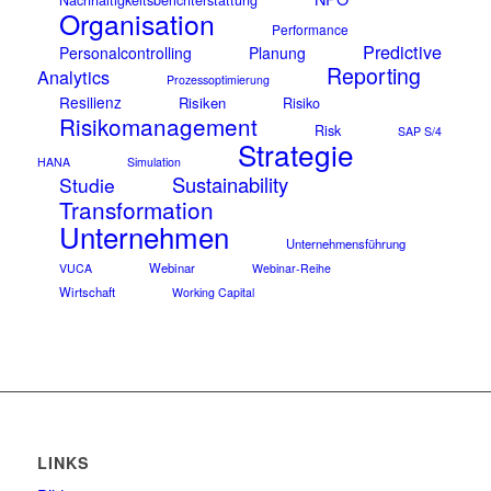
Organisation
Performance
Predictive
Personalcontrolling
Planung
Reporting
Analytics
Prozessoptimierung
Resilienz
Risiken
Risiko
Risikomanagement
Risk
SAP S/4
Strategie
HANA
Simulation
Sustainability
Studie
Transformation
Unternehmen
Unternehmensführung
Webinar
VUCA
Webinar-Reihe
Wirtschaft
Working Capital
LINKS