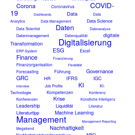
COVID-
Corona
Coronavirus
19
Data
Data
Dashboards
Data Science
Analytics
Data Management
Daten
Data Scientist
Datenanalyse
digitale
Datenmanagement
Datenqualität
Digitalisierung
Transformation
ESG
Excel
ERP-System
Finance
Finanzierung
Finanzorganisation
Flexibilität
Governance
Führung
Forecasting
GRC
IFRS
IGC
HR
KI
KI-
Job Profile
Interview
Kompetenzen
Technologie
Konferenz
Krise
Konferenzen
Künstliche Intelligenz
Leadership
Liquidität
Literatur
Machine Learning
Literaturtipp
Management
Management Reporting
Nachhaltigkeit
Megatrend
NPO
Nachhaltigkeitsberichterstattung