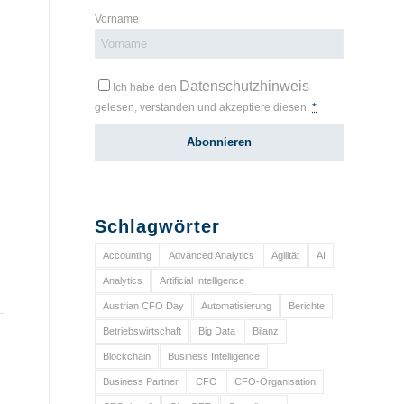
Vorname
Datenschutzhinweis
Ich habe den
gelesen, verstanden und akzeptiere diesen.
*
Schlagwörter
Accounting
Advanced Analytics
Agilität
AI
Analytics
Artificial Intelligence
Austrian CFO Day
Automatisierung
Berichte
Betriebswirtschaft
Big Data
Bilanz
Blockchain
Business Intelligence
Business Partner
CFO
CFO-Organisation