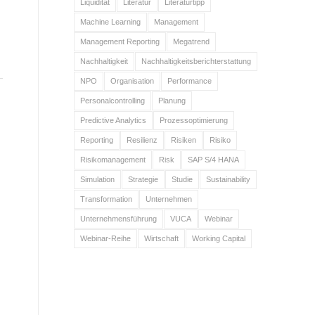
Liquidität
Literatur
Literaturtipp
Machine Learning
Management
Management Reporting
Megatrend
Nachhaltigkeit
Nachhaltigkeitsberichterstattung
NPO
Organisation
Performance
Personalcontrolling
Planung
Predictive Analytics
Prozessoptimierung
Reporting
Resilienz
Risiken
Risiko
Risikomanagement
Risk
SAP S/4 HANA
Simulation
Strategie
Studie
Sustainability
Transformation
Unternehmen
Unternehmensführung
VUCA
Webinar
Webinar-Reihe
Wirtschaft
Working Capital