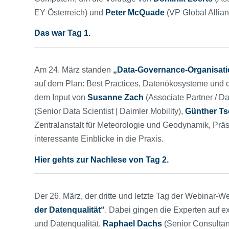
EY Österreich) und
Peter
McQuade
(VP Global Allian
Das war Tag 1.
Am 24. März standen
„Data-Governance-Organisati
auf dem Plan: Best Practices, Datenökosysteme un
dem Input von
Susanne
Zach
(Associate Partner / D
(Senior Data Scientist | Daimler Mobility),
Günther
Ts
Zentralanstalt für Meteorologie und Geodynamik, Prä
interessante Einblicke in die Praxis.
Hier gehts zur Nachlese von Tag 2.
Der 26. März, der dritte und letzte Tag der Webinar-
der Datenqualität“
. Dabei gingen die Experten auf 
und Datenqualität.
Raphael
Dachs
(Senior Consultant