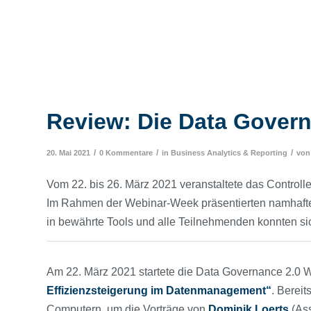
Review: Die Data Gover
/
/
/
20. Mai 2021
0 Kommentare
in
Business Analytics & Reporting
vo
Vom 22. bis 26. März 2021 veranstaltete das Controlle
Im Rahmen der Webinar-Week präsentierten namhafte
in bewährte Tools und alle Teilnehmenden konnten si
Am 22. März 2021 startete die Data Governance 2.0 
Effizienzsteigerung im Datenmanagement“
. Berei
Computern, um die Vorträge von
Dominik
Loerts
(Ass