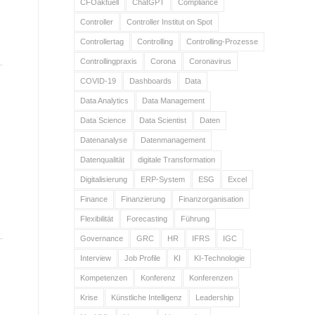
CFOaktuell
ChatGPT
Compliance
Controller
Controller Institut on Spot
Controllertag
Controlling
Controlling-Prozesse
Controllingpraxis
Corona
Coronavirus
COVID-19
Dashboards
Data
Data Analytics
Data Management
Data Science
Data Scientist
Daten
Datenanalyse
Datenmanagement
Datenqualität
digitale Transformation
Digitalisierung
ERP-System
ESG
Excel
Finance
Finanzierung
Finanzorganisation
Flexibilität
Forecasting
Führung
Governance
GRC
HR
IFRS
IGC
Interview
Job Profile
KI
KI-Technologie
Kompetenzen
Konferenz
Konferenzen
Krise
Künstliche Intelligenz
Leadership