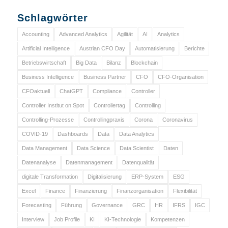
Schlagwörter
Accounting
Advanced Analytics
Agilität
AI
Analytics
Artificial Intelligence
Austrian CFO Day
Automatisierung
Berichte
Betriebswirtschaft
Big Data
Bilanz
Blockchain
Business Intelligence
Business Partner
CFO
CFO-Organisation
CFOaktuell
ChatGPT
Compliance
Controller
Controller Institut on Spot
Controllertag
Controlling
Controlling-Prozesse
Controllingpraxis
Corona
Coronavirus
COVID-19
Dashboards
Data
Data Analytics
Data Management
Data Science
Data Scientist
Daten
Datenanalyse
Datenmanagement
Datenqualität
digitale Transformation
Digitalisierung
ERP-System
ESG
Excel
Finance
Finanzierung
Finanzorganisation
Flexibilität
Forecasting
Führung
Governance
GRC
HR
IFRS
IGC
Interview
Job Profile
KI
KI-Technologie
Kompetenzen