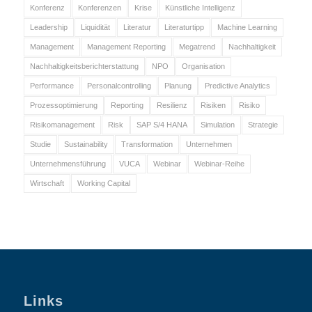
Konferenz
Konferenzen
Krise
Künstliche Intelligenz
Leadership
Liquidität
Literatur
Literaturtipp
Machine Learning
Management
Management Reporting
Megatrend
Nachhaltigkeit
Nachhaltigkeitsberichterstattung
NPO
Organisation
Performance
Personalcontrolling
Planung
Predictive Analytics
Prozessoptimierung
Reporting
Resilienz
Risiken
Risiko
Risikomanagement
Risk
SAP S/4 HANA
Simulation
Strategie
Studie
Sustainability
Transformation
Unternehmen
Unternehmensführung
VUCA
Webinar
Webinar-Reihe
Wirtschaft
Working Capital
Links