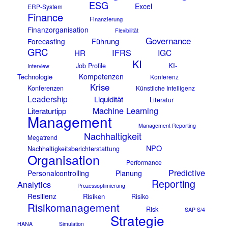
ESG
Excel
ERP-System
Finance
Finanzierung
Finanzorganisation
Flexibilität
Governance
Führung
Forecasting
GRC
IFRS
IGC
HR
KI
KI-
Job Profile
Interview
Kompetenzen
Technologie
Konferenz
Krise
Konferenzen
Künstliche Intelligenz
Leadership
Liquidität
Literatur
Machine Learning
Literaturtipp
Management
Management Reporting
Nachhaltigkeit
Megatrend
NPO
Nachhaltigkeitsberichterstattung
Organisation
Performance
Predictive
Personalcontrolling
Planung
Reporting
Analytics
Prozessoptimierung
Resilienz
Risiken
Risiko
Risikomanagement
Risk
SAP S/4
Strategie
HANA
Simulation