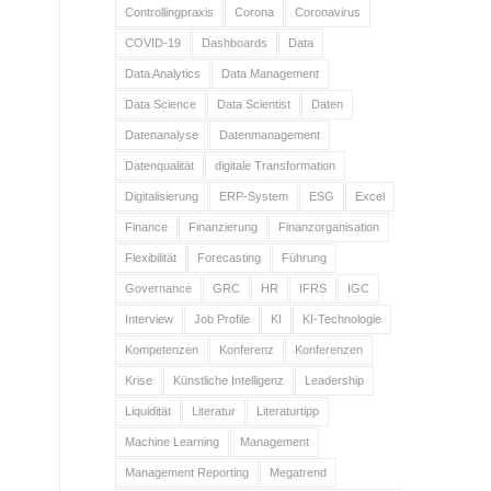
Controllingpraxis
Corona
Coronavirus
COVID-19
Dashboards
Data
Data Analytics
Data Management
Data Science
Data Scientist
Daten
Datenanalyse
Datenmanagement
Datenqualität
digitale Transformation
Digitalisierung
ERP-System
ESG
Excel
Finance
Finanzierung
Finanzorganisation
Flexibilität
Forecasting
Führung
Governance
GRC
HR
IFRS
IGC
Interview
Job Profile
KI
KI-Technologie
Kompetenzen
Konferenz
Konferenzen
Krise
Künstliche Intelligenz
Leadership
Liquidität
Literatur
Literaturtipp
Machine Learning
Management
Management Reporting
Megatrend