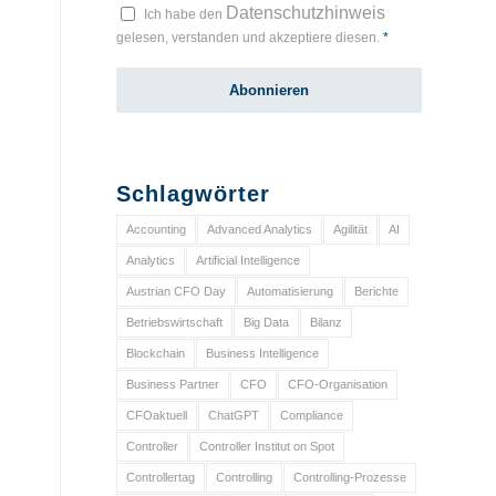
Datenschutzhinweis
Ich habe den
gelesen, verstanden und akzeptiere diesen.
*
Schlagwörter
Accounting
Advanced Analytics
Agilität
AI
Analytics
Artificial Intelligence
Austrian CFO Day
Automatisierung
Berichte
Betriebswirtschaft
Big Data
Bilanz
Blockchain
Business Intelligence
Business Partner
CFO
CFO-Organisation
CFOaktuell
ChatGPT
Compliance
Controller
Controller Institut on Spot
Controllertag
Controlling
Controlling-Prozesse