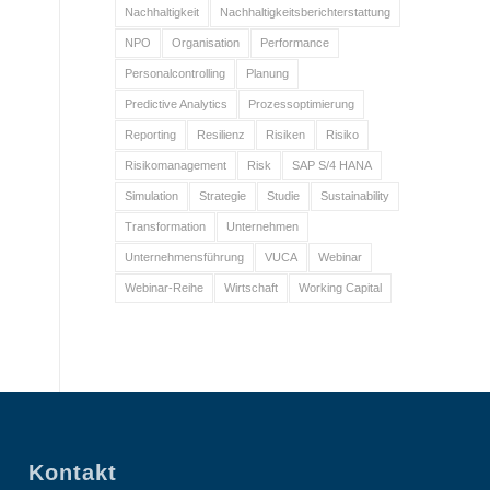
Nachhaltigkeit
Nachhaltigkeitsberichterstattung
NPO
Organisation
Performance
Personalcontrolling
Planung
Predictive Analytics
Prozessoptimierung
Reporting
Resilienz
Risiken
Risiko
Risikomanagement
Risk
SAP S/4 HANA
Simulation
Strategie
Studie
Sustainability
Transformation
Unternehmen
Unternehmensführung
VUCA
Webinar
Webinar-Reihe
Wirtschaft
Working Capital
Kontakt