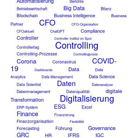
Automatisierung
Berichte
Big Data
Betriebswirtschaft
Bilanz
Blockchain
Business Intelligence
Business
CFO
Partner
CFO-Organisation
Compliance
CFOaktuell
ChatGPT
Controller
Controller Institut on Spot
Controlling
Controllertag
Controlling-Prozesse
Controllingpraxis
COVID-
Corona
Coronavirus
19
Data
Data
Dashboards
Data Science
Analytics
Data Management
Daten
Data Scientist
Datenanalyse
digitale
Datenmanagement
Datenqualität
Digitalisierung
Transformation
ESG
Excel
ERP-System
Finance
Finanzierung
Finanzorganisation
Flexibilität
Governance
Führung
Forecasting
GRC
IFRS
IGC
HR