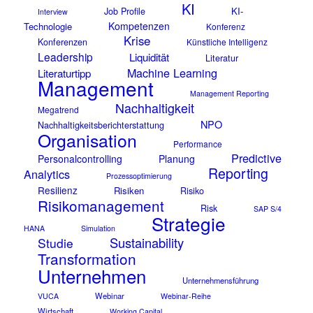
KI
KI-
Job Profile
Interview
Kompetenzen
Technologie
Konferenz
Krise
Konferenzen
Künstliche Intelligenz
Leadership
Liquidität
Literatur
Machine Learning
Literaturtipp
Management
Management Reporting
Nachhaltigkeit
Megatrend
NPO
Nachhaltigkeitsberichterstattung
Organisation
Performance
Predictive
Personalcontrolling
Planung
Reporting
Analytics
Prozessoptimierung
Resilienz
Risiken
Risiko
Risikomanagement
Risk
SAP S/4
Strategie
HANA
Simulation
Sustainability
Studie
Transformation
Unternehmen
Unternehmensführung
Webinar
VUCA
Webinar-Reihe
Wirtschaft
Working Capital