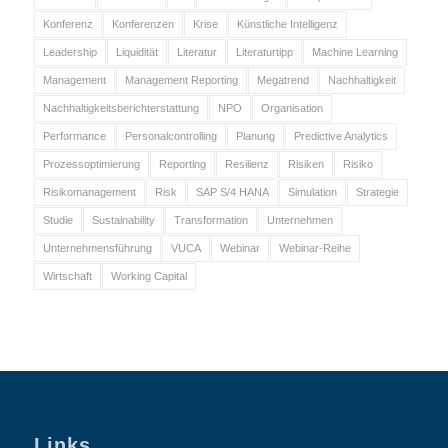
Konferenz
Konferenzen
Krise
Künstliche Intelligenz
Leadership
Liquidität
Literatur
Literaturtipp
Machine Learning
Management
Management Reporting
Megatrend
Nachhaltigkeit
Nachhaltigkeitsberichterstattung
NPO
Organisation
Performance
Personalcontrolling
Planung
Predictive Analytics
Prozessoptimierung
Reporting
Resilienz
Risiken
Risiko
Risikomanagement
Risk
SAP S/4 HANA
Simulation
Strategie
Studie
Sustainability
Transformation
Unternehmen
Unternehmensführung
VUCA
Webinar
Webinar-Reihe
Wirtschaft
Working Capital
Links