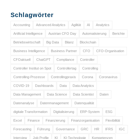
Schlagwörter
Accounting
Advanced Analytics
Agilität
AI
Analytics
Artificial Intelligence
Austrian CFO Day
Automatisierung
Berichte
Betriebswirtschaft
Big Data
Bilanz
Blockchain
Business Intelligence
Business Partner
CFO
CFO-Organisation
CFOaktuell
ChatGPT
Compliance
Controller
Controller Institut on Spot
Controllertag
Controlling
Controlling-Prozesse
Controllingpraxis
Corona
Coronavirus
COVID-19
Dashboards
Data
Data Analytics
Data Management
Data Science
Data Scientist
Daten
Datenanalyse
Datenmanagement
Datenqualität
digitale Transformation
Digitalisierung
ERP-System
ESG
Excel
Finance
Finanzierung
Finanzorganisation
Flexibilität
Forecasting
Führung
Governance
GRC
HR
IFRS
IGC
Interview
Job Profile
KI
KI-Technologie
Kompetenzen