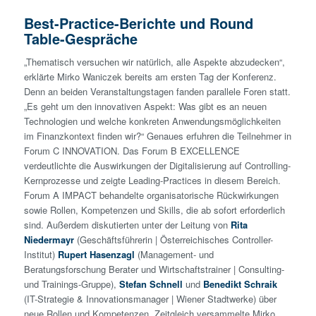
Best-Practice-Berichte und Round
Table-Gespräche
„Thematisch versuchen wir natürlich, alle Aspekte abzudecken“,
erklärte Mirko Waniczek bereits am ersten Tag der Konferenz.
Denn an beiden Veranstaltungstagen fanden parallele Foren statt.
„Es geht um den innovativen Aspekt: Was gibt es an neuen
Technologien und welche konkreten Anwendungsmöglichkeiten
im Finanzkontext finden wir?“ Genaues erfuhren die Teilnehmer in
Forum C INNOVATION. Das Forum B EXCELLENCE
verdeutlichte die Auswirkungen der Digitalisierung auf Controlling-
Kernprozesse und zeigte Leading-Practices in diesem Bereich.
Forum A IMPACT behandelte organisatorische Rückwirkungen
sowie Rollen, Kompetenzen und Skills, die ab sofort erforderlich
sind. Außerdem diskutierten unter der Leitung von
Rita
Niedermayr
(Geschäftsführerin | Österreichisches Controller-
Institut)
Rupert Hasenzagl
(Management- und
Beratungsforschung Berater und Wirtschaftstrainer | Consulting-
und Trainings-Gruppe),
Stefan Schnell
und
Benedikt Schraik
(IT-Strategie & Innovationsmanager | Wiener Stadtwerke) über
neue Rollen und Kompetenzen. Zeitgleich versammelte Mirko