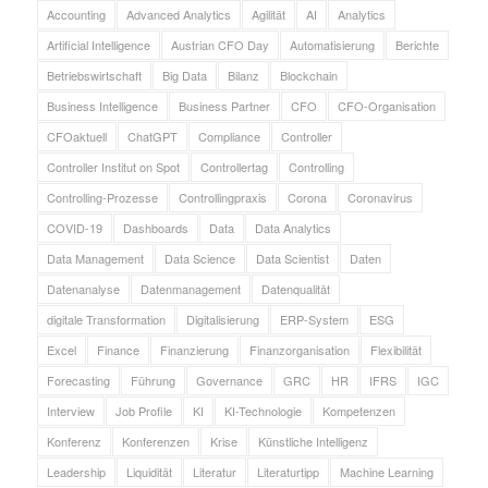
Accounting
Advanced Analytics
Agilität
AI
Analytics
Artificial Intelligence
Austrian CFO Day
Automatisierung
Berichte
Betriebswirtschaft
Big Data
Bilanz
Blockchain
Business Intelligence
Business Partner
CFO
CFO-Organisation
CFOaktuell
ChatGPT
Compliance
Controller
Controller Institut on Spot
Controllertag
Controlling
Controlling-Prozesse
Controllingpraxis
Corona
Coronavirus
COVID-19
Dashboards
Data
Data Analytics
Data Management
Data Science
Data Scientist
Daten
Datenanalyse
Datenmanagement
Datenqualität
digitale Transformation
Digitalisierung
ERP-System
ESG
Excel
Finance
Finanzierung
Finanzorganisation
Flexibilität
Forecasting
Führung
Governance
GRC
HR
IFRS
IGC
Interview
Job Profile
KI
KI-Technologie
Kompetenzen
Konferenz
Konferenzen
Krise
Künstliche Intelligenz
Leadership
Liquidität
Literatur
Literaturtipp
Machine Learning