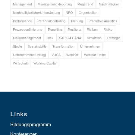
Management
Management Reporting
Megatrend
Nachhaltigkeit
Nachhaltigkeitsberichterstattung
NPO
Organisation
Performance
Personalcontrolling
Planung
Predictive Analytics
Prozessoptimierung
Reporting
Resilienz
Risiken
Risiko
Risikomanagement
Risk
SAP S/4 HANA
Simulation
Strategie
Studie
Sustainability
Transformation
Unternehmen
Unternehmensführung
VUCA
Webinar
Webinar-Reihe
Wirtschaft
Working Capital
Links
Bildungsprogramm
Konferenzen