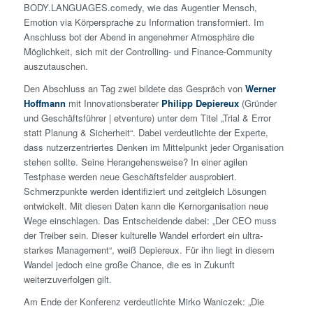
BODY.LANGUAGES.comedy, wie das Augentier Mensch,
Emotion via Körpersprache zu Information transformiert. Im
Anschluss bot der Abend in angenehmer Atmosphäre die
Möglichkeit, sich mit der Controlling- und Finance-Community
auszutauschen.
Den Abschluss an Tag zwei bildete das Gespräch von
Werner
Hoffmann
mit Innovationsberater
Philipp
Depiereux
(Gründer
und Geschäftsführer | etventure) unter dem Titel „Trial & Error
statt Planung & Sicherheit“. Dabei verdeutlichte der Experte,
dass nutzerzentriertes Denken im Mittelpunkt jeder Organisation
stehen sollte. Seine Herangehensweise? In einer agilen
Testphase werden neue Geschäftsfelder ausprobiert.
Schmerzpunkte werden identifiziert und zeitgleich Lösungen
entwickelt. Mit diesen Daten kann die Kernorganisation neue
Wege einschlagen. Das Entscheidende dabei: „Der CEO muss
der Treiber sein. Dieser kulturelle Wandel erfordert ein ultra-
starkes Management“, weiß Depiereux. Für ihn liegt in diesem
Wandel jedoch eine große Chance, die es in Zukunft
weiterzuverfolgen gilt.
Am Ende der Konferenz verdeutlichte Mirko Waniczek: „Die