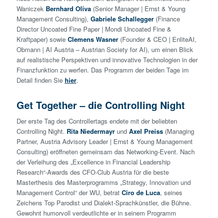
Waniczek
Bernhard Oliva
(Senior Manager | Ernst & Young
Management Consulting),
Gabriele Schallegger
(Finance
Director Uncoated Fine Paper | Mondi Uncoated Fine &
Kraftpaper) sowie
Clemens Wasner
(Founder & CEO | EnliteAI,
Obmann | AI Austria – Austrian Society for AI), um einen Blick
auf realistische Perspektiven und innovative Technologien in der
Finanzfunktion zu werfen. Das Programm der beiden Tage im
Detail finden Sie
hier
.
Get Together – die Controlling Night
Der erste Tag des Controllertags endete mit der beliebten
Controlling Night.
Rita Niedermayr
und
Axel Preiss
(Managing
Partner, Austria Advisory Leader | Ernst & Young Management
Consulting) eröffneten gemeinsam das Networking-Event. Nach
der Verleihung des „Excellence in Financial Leadership
Research“-Awards des CFO-Club Austria für die beste
Masterthesis des Masterprogramms „Strategy, Innovation und
Management Control“ der WU, betrat
Ciro de Luca
, seines
Zeichens Top Parodist und Dialekt-Sprachkünstler, die Bühne.
Gewohnt humorvoll verdeutlichte er in seinem Programm