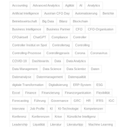
Accounting
Advanced Analytics
Agilität
AI
Analytics
Artificial Intelligence
Austrian CFO Day
Automatisierung
Berichte
Betriebswirtschaft
Big Data
Bilanz
Blockchain
Business Intelligence
Business Partner
CFO
CFO-Organisation
CFOaktuell
ChatGPT
Compliance
Controller
Controller Institut on Spot
Controllertag
Controlling
Controlling-Prozesse
Controllingpraxis
Corona
Coronavirus
COVID-19
Dashboards
Data
Data Analytics
Data Management
Data Science
Data Scientist
Daten
Datenanalyse
Datenmanagement
Datenqualität
digitale Transformation
Digitalisierung
ERP-System
ESG
Excel
Finance
Finanzierung
Finanzorganisation
Flexibilität
Forecasting
Führung
Governance
GRC
HR
IFRS
IGC
Interview
Job Profile
KI
KI-Technologie
Kompetenzen
Konferenz
Konferenzen
Krise
Künstliche Intelligenz
Leadership
Liquidität
Literatur
Literaturtipp
Machine Learning