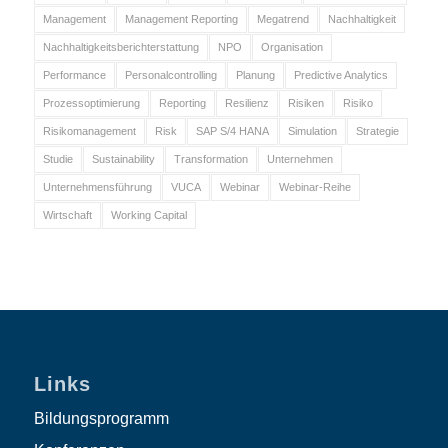
Management
Management Reporting
Megatrend
Nachhaltigkeit
Nachhaltigkeitsberichterstattung
NPO
Organisation
Performance
Personalcontrolling
Planung
Predictive Analytics
Prozessoptimierung
Reporting
Resilienz
Risiken
Risiko
Risikomanagement
Risk
SAP S/4 HANA
Simulation
Strategie
Studie
Sustainability
Transformation
Unternehmen
Unternehmensführung
VUCA
Webinar
Webinar-Reihe
Wirtschaft
Working Capital
Links
Bildungsprogramm