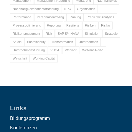
Management
Management Reporting
Megatrend
Nachhaltigkeit
Nachhaltigkeitsberichterstattung
NPO
Organisation
Performance
Personalcontrolling
Planung
Predictive Analytics
Prozessoptimierung
Reporting
Resilienz
Risiken
Risiko
Risikomanagement
Risk
SAP S/4 HANA
Simulation
Strategie
Studie
Sustainability
Transformation
Unternehmen
Unternehmensführung
VUCA
Webinar
Webinar-Reihe
Wirtschaft
Working Capital
Links
Bildungsprogramm
Konferenzen