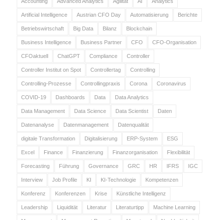
Accounting
Advanced Analytics
Agilität
AI
Analytics
Artificial Intelligence
Austrian CFO Day
Automatisierung
Berichte
Betriebswirtschaft
Big Data
Bilanz
Blockchain
Business Intelligence
Business Partner
CFO
CFO-Organisation
CFOaktuell
ChatGPT
Compliance
Controller
Controller Institut on Spot
Controllertag
Controlling
Controlling-Prozesse
Controllingpraxis
Corona
Coronavirus
COVID-19
Dashboards
Data
Data Analytics
Data Management
Data Science
Data Scientist
Daten
Datenanalyse
Datenmanagement
Datenqualität
digitale Transformation
Digitalisierung
ERP-System
ESG
Excel
Finance
Finanzierung
Finanzorganisation
Flexibilität
Forecasting
Führung
Governance
GRC
HR
IFRS
IGC
Interview
Job Profile
KI
KI-Technologie
Kompetenzen
Konferenz
Konferenzen
Krise
Künstliche Intelligenz
Leadership
Liquidität
Literatur
Literaturtipp
Machine Learning