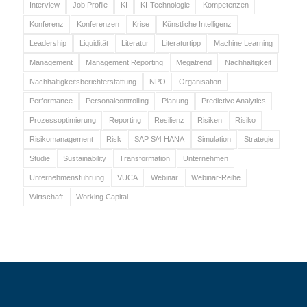
Interview
Job Profile
KI
KI-Technologie
Kompetenzen
Konferenz
Konferenzen
Krise
Künstliche Intelligenz
Leadership
Liquidität
Literatur
Literaturtipp
Machine Learning
Management
Management Reporting
Megatrend
Nachhaltigkeit
Nachhaltigkeitsberichterstattung
NPO
Organisation
Performance
Personalcontrolling
Planung
Predictive Analytics
Prozessoptimierung
Reporting
Resilienz
Risiken
Risiko
Risikomanagement
Risk
SAP S/4 HANA
Simulation
Strategie
Studie
Sustainability
Transformation
Unternehmen
Unternehmensführung
VUCA
Webinar
Webinar-Reihe
Wirtschaft
Working Capital