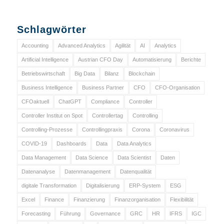
Schlagwörter
Accounting
Advanced Analytics
Agilität
AI
Analytics
Artificial Intelligence
Austrian CFO Day
Automatisierung
Berichte
Betriebswirtschaft
Big Data
Bilanz
Blockchain
Business Intelligence
Business Partner
CFO
CFO-Organisation
CFOaktuell
ChatGPT
Compliance
Controller
Controller Institut on Spot
Controllertag
Controlling
Controlling-Prozesse
Controllingpraxis
Corona
Coronavirus
COVID-19
Dashboards
Data
Data Analytics
Data Management
Data Science
Data Scientist
Daten
Datenanalyse
Datenmanagement
Datenqualität
digitale Transformation
Digitalisierung
ERP-System
ESG
Excel
Finance
Finanzierung
Finanzorganisation
Flexibilität
Forecasting
Führung
Governance
GRC
HR
IFRS
IGC