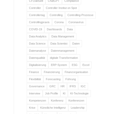
CFOaktuell
ChatGPT
Compliance
Controller
Controller Institut on Spot
Controllertag
Controlling
Controlling-Prozesse
Controllingpraxis
Corona
Coronavirus
COVID-19
Dashboards
Data
Data Analytics
Data Management
Data Science
Data Scientist
Daten
Datenanalyse
Datenmanagement
Datenqualität
digitale Transformation
Digitalisierung
ERP-System
ESG
Excel
Finance
Finanzierung
Finanzorganisation
Flexibilität
Forecasting
Führung
Governance
GRC
HR
IFRS
IGC
Interview
Job Profile
KI
KI-Technologie
Kompetenzen
Konferenz
Konferenzen
Krise
Künstliche Intelligenz
Leadership