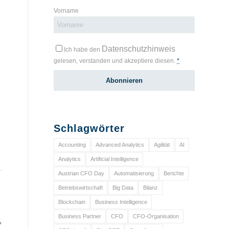
Vorname
Datenschutzhinweis
Ich habe den
gelesen, verstanden und akzeptiere diesen.
*
Schlagwörter
Accounting
Advanced Analytics
Agilität
AI
Analytics
Artificial Intelligence
Austrian CFO Day
Automatisierung
Berichte
Betriebswirtschaft
Big Data
Bilanz
Blockchain
Business Intelligence
Business Partner
CFO
CFO-Organisation
,