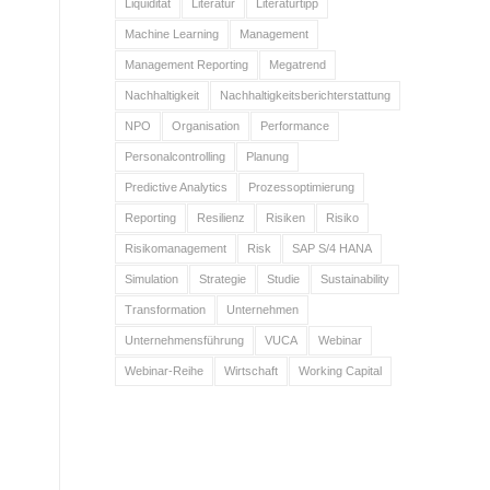
Liquidität
Literatur
Literaturtipp
Machine Learning
Management
Management Reporting
Megatrend
Nachhaltigkeit
Nachhaltigkeitsberichterstattung
NPO
Organisation
Performance
Personalcontrolling
Planung
Predictive Analytics
Prozessoptimierung
Reporting
Resilienz
Risiken
Risiko
Risikomanagement
Risk
SAP S/4 HANA
Simulation
Strategie
Studie
Sustainability
Transformation
Unternehmen
Unternehmensführung
VUCA
Webinar
Webinar-Reihe
Wirtschaft
Working Capital