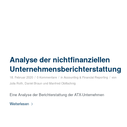
Analyse der nichtfinanziellen
Unternehmensberichterstattung
/
/
/
18. Februar 2020
0 Kommentare
in
Accounting & Financial Reporting
von
Julia Roth
,
Daniel Braun
und
Manfred Obiltschnig
Eine Analyse der Berichterstattung der ATX-Unternehmen
Weiterlesen