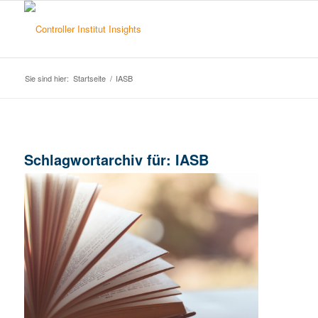
Sie sind hier:
Startseite
/
IASB
Schlagwortarchiv für:
IASB