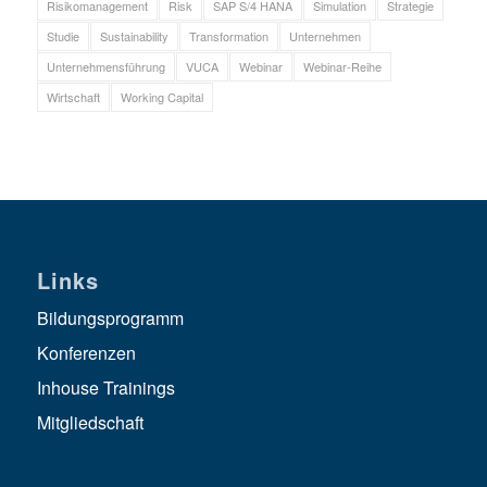
Risikomanagement
Risk
SAP S/4 HANA
Simulation
Strategie
Studie
Sustainability
Transformation
Unternehmen
Unternehmensführung
VUCA
Webinar
Webinar-Reihe
Wirtschaft
Working Capital
Links
Bildungsprogramm
Konferenzen
Inhouse Trainings
Mitgliedschaft