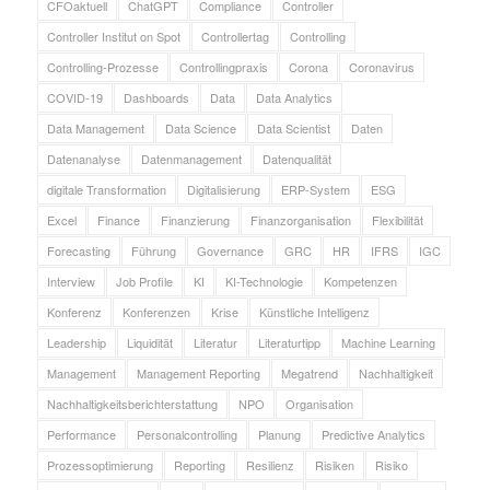
CFOaktuell
ChatGPT
Compliance
Controller
Controller Institut on Spot
Controllertag
Controlling
Controlling-Prozesse
Controllingpraxis
Corona
Coronavirus
COVID-19
Dashboards
Data
Data Analytics
Data Management
Data Science
Data Scientist
Daten
Datenanalyse
Datenmanagement
Datenqualität
digitale Transformation
Digitalisierung
ERP-System
ESG
Excel
Finance
Finanzierung
Finanzorganisation
Flexibilität
Forecasting
Führung
Governance
GRC
HR
IFRS
IGC
Interview
Job Profile
KI
KI-Technologie
Kompetenzen
Konferenz
Konferenzen
Krise
Künstliche Intelligenz
Leadership
Liquidität
Literatur
Literaturtipp
Machine Learning
Management
Management Reporting
Megatrend
Nachhaltigkeit
Nachhaltigkeitsberichterstattung
NPO
Organisation
Performance
Personalcontrolling
Planung
Predictive Analytics
Prozessoptimierung
Reporting
Resilienz
Risiken
Risiko