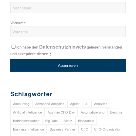
Vorname
Datenschutzhinweis
Ich habe den
gelesen, verstanden
und akzeptiere diesen.
*
Schlagwörter
Accounting
Advanced Analytics
Agilität
AI
Analytics
Artificial Intelligence
Austrian CFO Day
Automatisierung
Berichte
Betriebswirtschaft
Big Data
Bilanz
Blockchain
Business Intelligence
Business Partner
CFO
CFO-Organisation