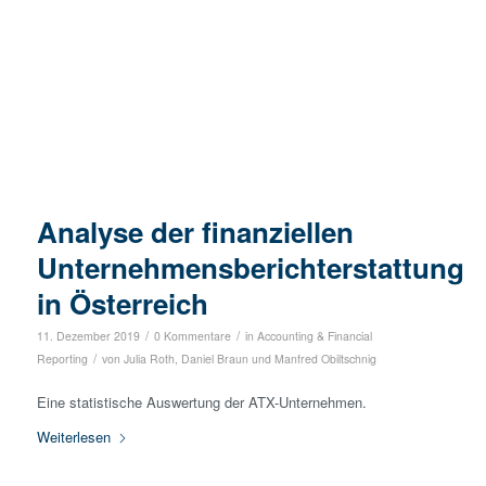
Analyse der finanziellen
Unternehmensberichterstattung
in Österreich
/
/
11. Dezember 2019
0 Kommentare
in
Accounting & Financial
/
Reporting
von
Julia Roth
,
Daniel Braun
und
Manfred Obiltschnig
Eine statistische Auswertung der ATX-Unternehmen.
Weiterlesen