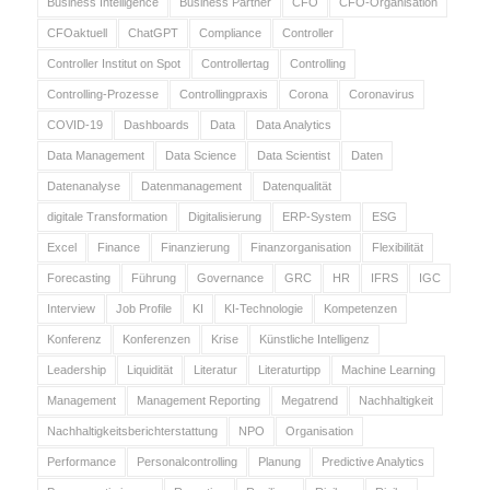
Business Intelligence
Business Partner
CFO
CFO-Organisation
CFOaktuell
ChatGPT
Compliance
Controller
Controller Institut on Spot
Controllertag
Controlling
Controlling-Prozesse
Controllingpraxis
Corona
Coronavirus
COVID-19
Dashboards
Data
Data Analytics
Data Management
Data Science
Data Scientist
Daten
Datenanalyse
Datenmanagement
Datenqualität
digitale Transformation
Digitalisierung
ERP-System
ESG
Excel
Finance
Finanzierung
Finanzorganisation
Flexibilität
Forecasting
Führung
Governance
GRC
HR
IFRS
IGC
Interview
Job Profile
KI
KI-Technologie
Kompetenzen
Konferenz
Konferenzen
Krise
Künstliche Intelligenz
Leadership
Liquidität
Literatur
Literaturtipp
Machine Learning
Management
Management Reporting
Megatrend
Nachhaltigkeit
Nachhaltigkeitsberichterstattung
NPO
Organisation
Performance
Personalcontrolling
Planung
Predictive Analytics