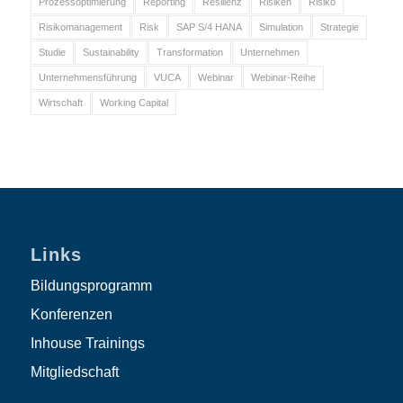
Prozessoptimierung
Reporting
Resilienz
Risiken
Risiko
Risikomanagement
Risk
SAP S/4 HANA
Simulation
Strategie
Studie
Sustainability
Transformation
Unternehmen
Unternehmensführung
VUCA
Webinar
Webinar-Reihe
Wirtschaft
Working Capital
Links
Bildungsprogramm
Konferenzen
Inhouse Trainings
Mitgliedschaft