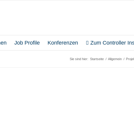
en
Job Profile
Konferenzen
Zum Controller Inst
Sie sind hier:
Startseite
/
Allgemein
/
Proje