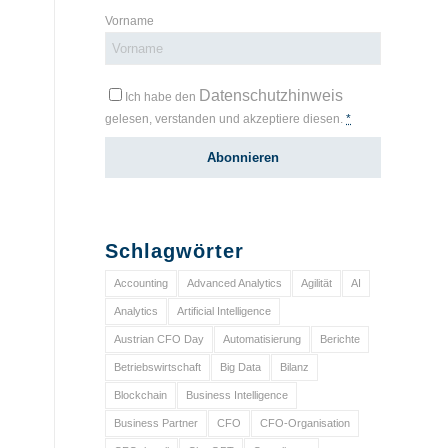
Vorname
Datenschutzhinweis
Ich habe den
gelesen, verstanden und akzeptiere diesen.
*
Schlagwörter
Accounting
Advanced Analytics
Agilität
AI
Analytics
Artificial Intelligence
Austrian CFO Day
Automatisierung
Berichte
Betriebswirtschaft
Big Data
Bilanz
Blockchain
Business Intelligence
Business Partner
CFO
CFO-Organisation