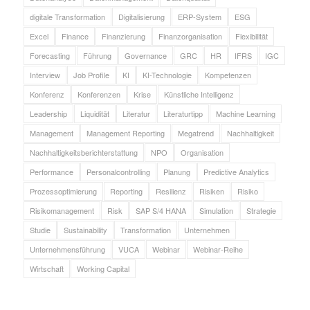
digitale Transformation
Digitalisierung
ERP-System
ESG
Excel
Finance
Finanzierung
Finanzorganisation
Flexibilität
Forecasting
Führung
Governance
GRC
HR
IFRS
IGC
Interview
Job Profile
KI
KI-Technologie
Kompetenzen
Konferenz
Konferenzen
Krise
Künstliche Intelligenz
Leadership
Liquidität
Literatur
Literaturtipp
Machine Learning
Management
Management Reporting
Megatrend
Nachhaltigkeit
Nachhaltigkeitsberichterstattung
NPO
Organisation
Performance
Personalcontrolling
Planung
Predictive Analytics
Prozessoptimierung
Reporting
Resilienz
Risiken
Risiko
Risikomanagement
Risk
SAP S/4 HANA
Simulation
Strategie
Studie
Sustainability
Transformation
Unternehmen
Unternehmensführung
VUCA
Webinar
Webinar-Reihe
Wirtschaft
Working Capital