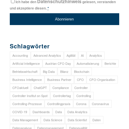
Datenschutzhinweis
Ich habe den
gelesen, verstanden
und akzeptiere diesen.
*
Schlagwörter
Accounting
Advanced Analytics
Agilität
AI
Analytics
Artificial Intelligence
Austrian CFO Day
Automatisierung
Berichte
Betriebswirtschaft
Big Data
Bilanz
Blockchain
Business Intelligence
Business Partner
CFO
CFO-Organisation
CFOaktuell
ChatGPT
Compliance
Controller
Controller Institut on Spot
Controllertag
Controlling
Controlling-Prozesse
Controllingpraxis
Corona
Coronavirus
COVID-19
Dashboards
Data
Data Analytics
Data Management
Data Science
Data Scientist
Daten
Datenanalyse
Datenmanagement
Datenqualität