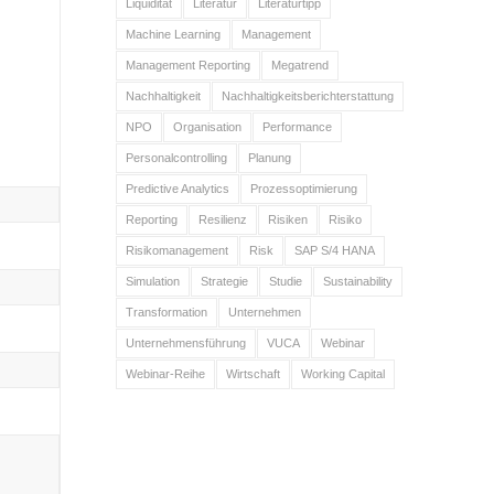
Liquidität
Literatur
Literaturtipp
Machine Learning
Management
Management Reporting
Megatrend
Nachhaltigkeit
Nachhaltigkeitsberichterstattung
NPO
Organisation
Performance
Personalcontrolling
Planung
Predictive Analytics
Prozessoptimierung
Reporting
Resilienz
Risiken
Risiko
Risikomanagement
Risk
SAP S/4 HANA
Simulation
Strategie
Studie
Sustainability
Transformation
Unternehmen
Unternehmensführung
VUCA
Webinar
Webinar-Reihe
Wirtschaft
Working Capital