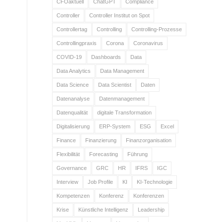
CFOaktuell
ChatGPT
Compliance
Controller
Controller Institut on Spot
Controllertag
Controlling
Controlling-Prozesse
Controllingpraxis
Corona
Coronavirus
COVID-19
Dashboards
Data
Data Analytics
Data Management
Data Science
Data Scientist
Daten
Datenanalyse
Datenmanagement
Datenqualität
digitale Transformation
Digitalisierung
ERP-System
ESG
Excel
Finance
Finanzierung
Finanzorganisation
Flexibilität
Forecasting
Führung
Governance
GRC
HR
IFRS
IGC
Interview
Job Profile
KI
KI-Technologie
Kompetenzen
Konferenz
Konferenzen
Krise
Künstliche Intelligenz
Leadership