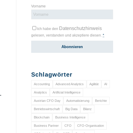
Vorname
Datenschutzhinweis
Ich habe den
gelesen, verstanden und akzeptiere diesen.
*
Schlagwörter
Accounting
Advanced Analytics
Agilität
AI
Analytics
Artificial Intelligence
Austrian CFO Day
Automatisierung
Berichte
Betriebswirtschaft
Big Data
Bilanz
Blockchain
Business Intelligence
Business Partner
CFO
CFO-Organisation